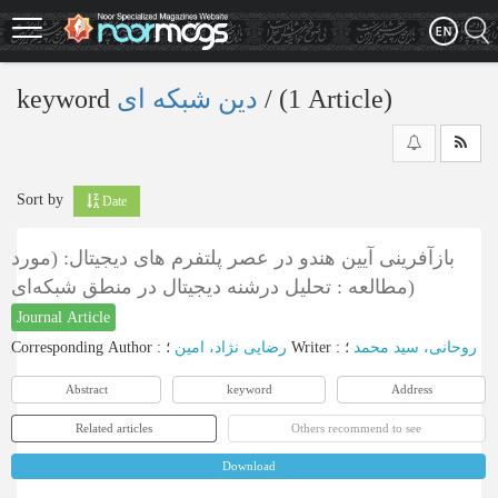
Skip
to
main
content
keyword
دین شبکه ای
‎/ (1 Article)
Sort by
Date
بازآفرینی آیین هندو در عصر پلتفرم های دیجیتال: (مورد
مطالعه : تحلیل درشنه دیجیتال در منطق شبکه‌ای)
Journal Article
Corresponding Author
:
رضایی نژاد، امین
؛
Writer
:
؛
روحانی، سید محمد
Abstract
keyword
Address
Related articles
Others recommend to see
Download