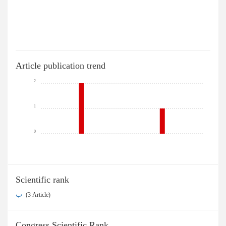
Article publication trend
2
1
0
Scientific rank
ب
‎ (3 Article)
Congress Scientific Rank