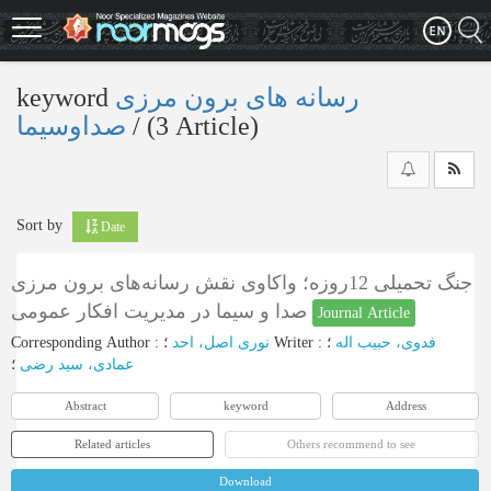
Skip
to
main
content
keyword
رسانه های برون مرزی
صداوسیما
‎/ (3 Article)
Sort by
Date
جنگ تحمیلی 12روزه؛ واکاوی نقش رسانه‌های برون مرزی
صدا و سیما در مدیریت افکار عمومی
Journal Article
Corresponding Author
:
نوری اصل، احد
؛
Writer
:
؛
فدوی، حبیب اله
عمادی، سید رضی
؛
Abstract
keyword
Address
Related articles
Others recommend to see
Download