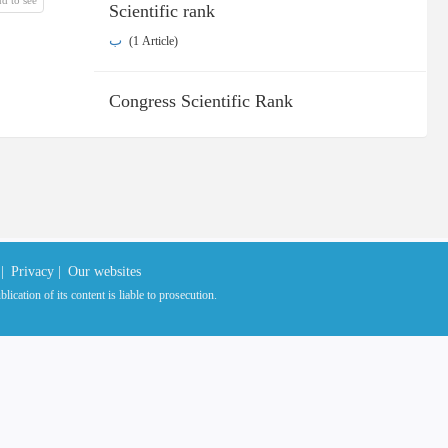
Scientific rank
ب
‎ (1 Article)
Congress Scientific Rank
|
Privacy |
Our websites
ication of its content is liable to prosecution.