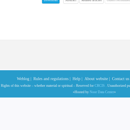
Download
Weblog |
Rules and regulations |
Help |
About website |
Contact us 
 Rights of this website – whether material or spiritual – Reserved for
CRCIS
. Unauthorized publ
«Hosted by
Noor Data Center
»