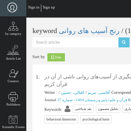
Skip
Sign in
Sign up
to
main
content
keyword
رنج آسیب های روانی
‎/ (
by category
Sort by
Date
Article List
گیری از آسیب‌های روانی ناشی از آن در
1.
Creators
قرآن کریم
Writer
:
اقبالی، حسین
؛
آقاسی، مریم
؛
Correspond
Journal
:
پاییز و زمستان 1404 - شماره 37
»
قرآن و علم
Publishers
تاری
تحلیل مضمون
بعد شناختی
Keywords
:
behavioral dimension
psychological harm
Scientific Events