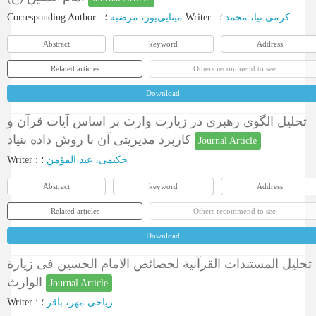
Corresponding Author
:
مینایی‌پور، مرضیه
؛
Writer
:
؛
کرمی نیا، محمد
Abstract
keyword
Address
Related articles
Others recommend to see
Download
تحلیل الگوی رهبری در زیارت وارث بر اساس آیات قرآن و
کاربرد مدیریتی آن با روش داده بنیاد
Journal Article
Writer
:
؛
حکیمی، عبد المؤمن
Abstract
keyword
Address
Related articles
Others recommend to see
Download
تحلیل المستندات القرآنیة لخصائص الامام الحسین فی زیارة
الوارث
Journal Article
Writer
:
؛
ریاحی مهر، باقر