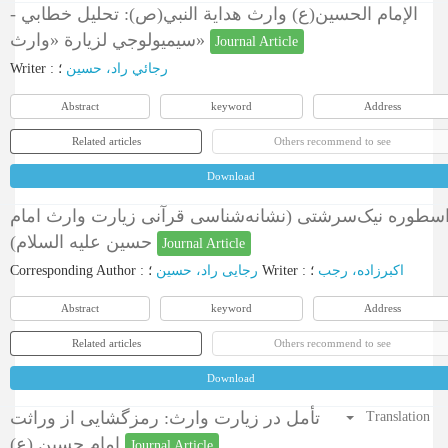
الإمام الحسين(ع) وارث هداية النبي(ص): ‌تحليل خطابي -
سيميولوجي لزيارة «وارث»‌
Journal Article
Writer
:
؛
رجائي راد، حسین
Abstract
keyword
Address
Related articles
Others recommend to see
Download
سطوره نیک‌سرشتی (نشانه‌شناسی قرآنی زیارت وارث امام
حسین علیه السلام)
Journal Article
Corresponding Author
:
رجایی راد، حسین
؛
Writer
:
؛
اکبرزاده، رجب
Abstract
keyword
Address
Related articles
Others recommend to see
Download
تأمل در زیارت وارث: رمزگشایی از وراثت
Translation
امام حسین (ع)
Journal Article