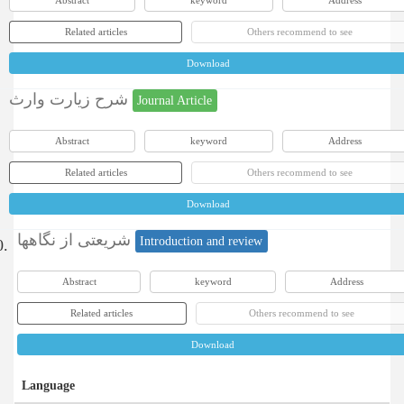
Abstract
keyword
Address
Related articles
Others recommend to see
Download
شرح زیارت وارث
Journal Article
Abstract
keyword
Address
Related articles
Others recommend to see
Download
شریعتی از نگاهها
Introduction and review
0.
Abstract
keyword
Address
Related articles
Others recommend to see
Download
Language