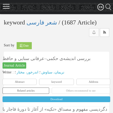
Skip
to
main
content
keyword
شعر فارسی
‎/ (1687 Article)
Sort by
Date
بررسی اندیشه‌ی حکمی–عرفانی سنایی و حافظ
Journal Article
Writer
:
؛
اندرخور، مختار
؛
نریمان، سیاوش
Abstract
keyword
Address
Related articles
Others recommend to see
Download
دگردیسی مفهوم و مصداق «تکیه» از آغاز تا دورۀ قاجار با