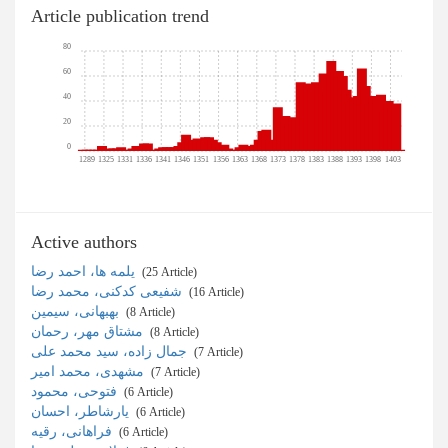
Article publication trend
80
60
40
20
0
1289
1325
1331
1336
1341
1346
1351
1356
1363
1368
1373
1378
1383
1388
1393
1398
1403
Active authors
یلمه ها، احمد رضا
‎ (25 Article)
شفیعی کدکنی، محمد رضا
‎ (16 Article)
بهبهانی، سیمین
‎ (8 Article)
مشتاق مهر، رحمان
‎ (8 Article)
جمال زاده، سید محمد علی
‎ (7 Article)
مشهدی، محمد امیر
‎ (7 Article)
فتوحی، محمود
‎ (6 Article)
یارشاطر، احسان
‎ (6 Article)
فراهانی، رقیه
‎ (6 Article)