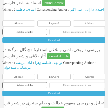
استناد به شعر فارسی
Journal Article
Writer
:
امیری، فاطمه
؛
Corresponding Author
:
احمدی دارانی، علی اکبر
؛
Abstract
keyword
Address
Related articles
Others recommend to see
Download
بررسی تاریخی، ادبی و بلاغی استعارۀ «چنگال مرگ» در
آثار بلاغی و شعر فارسی
Journal Article
Writer
:
آباد، مرضیه
؛
توانچه، فاطمه زهرا
؛
Corresponding Author
:
مرتضایی، سیدجواد
؛
Abstract
keyword
Address
Related articles
Others recommend to see
Download
تحلیل و بررسی مفهوم عدالت و ظلم ستیزی در شعر قرن