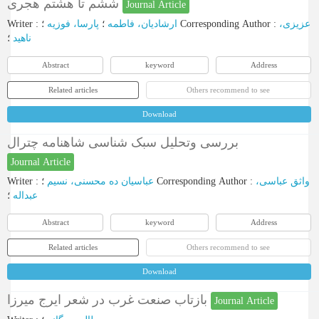
ششم تا هشتم هجری
Journal Article
Writer
:
پارسا، فوزیه
؛
ارشادیان، فاطمه
؛
Corresponding Author
:
عزیزی،
ناهید
؛
Abstract
keyword
Address
Related articles
Others recommend to see
Download
بررسی وتحلیل سبک شناسی شاهنامه چترال
Journal Article
Writer
:
عباسیان ده محسنی، نسیم
؛
Corresponding Author
:
واثق عباسی،
عبداله
؛
Abstract
keyword
Address
Related articles
Others recommend to see
Download
بازتاب صنعت غرب در شعر ایرج میرزا
Journal Article