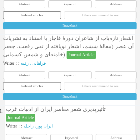
Abstract
keyword
Address
Related articles
Others recommend to see
Download
اشعار تازه‌یاب از شاعران دورۀ قاجار با استناد به نشریات
آن عصر (مقالۀ ششم، اشعار نویافته از تقی رفعت، جعفر
خامنه‌ای و شمس کسمایی)
Journal Article
Writer
:
؛
فراهانی، رقیه
Abstract
keyword
Address
Related articles
Others recommend to see
Download
تأثیرپذیری شعر معاصر ایران از ادبیات غرب
0.
Journal Article
Writer
:
؛
ایران پور، راحله
Abstract
keyword
Address