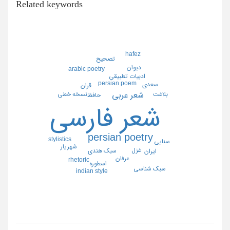
Related keywords
hafez
تصحيح
ديوان
arabic poetry
ادبيات تطبيقي
persian poem
سعدي
قران
نسخه خطي
شعر عربي
بلاغت
حافظ
شعر فارسي
persian poetry
stylistics
سنايي
شهريار
غزل
سبك هندي
ايران
عرفان
rhetoric
اسطوره
سبك شناسي
indian style