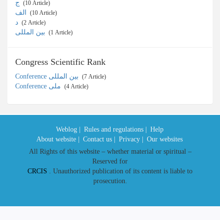
ج
‎ (10 Article)
الف
‎ (10 Article)
د
‎ (2 Article)
بین المللی
‎ (1 Article)
Congress Scientific Rank
Conference بین المللی
‎ (7 Article)
Conference ملی
‎ (4 Article)
Weblog |
Rules and regulations |
Help
About website |
Contact us |
Privacy |
Our websites
All Rights of this website – whether material or spiritual –
Reserved for
CRCIS
. Unauthorized publication of its content is liable to
prosecution.