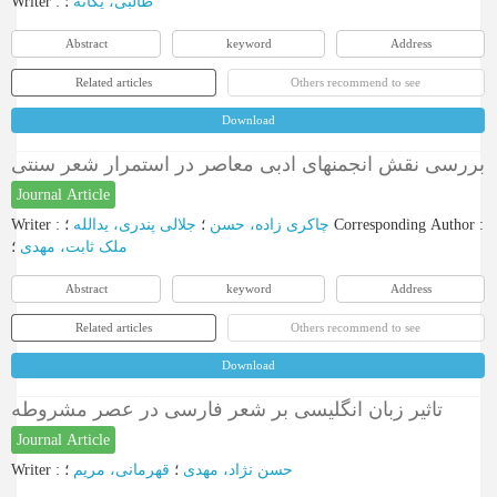
Writer
:
؛
طالبی، یگانه
Abstract
keyword
Address
Related articles
Others recommend to see
Download
بررسی نقش انجمنهای ادبی معاصر در استمرار شعر سنتی
Journal Article
Writer
:
جلالی پندری، یدالله
؛
چاکری زاده، حسن
؛
Corresponding Author
:
ملک ثابت، مهدی
؛
Abstract
keyword
Address
Related articles
Others recommend to see
Download
تاثیر زبان انگلیسی بر شعر فارسی در عصر مشروطه
Journal Article
Writer
:
؛
قهرمانی، مریم
؛
حسن نژاد، مهدی