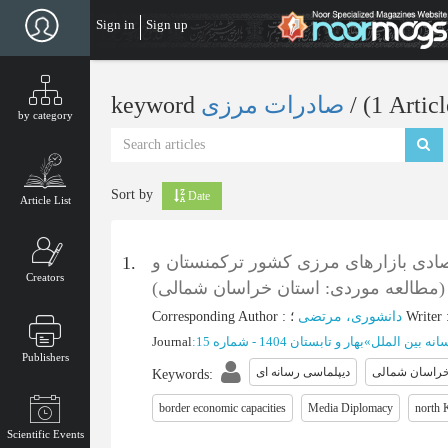
Skip
Sign in
Sign up
to
main
content
keyword
صادرات مرزی
‎/ (1 Artic
by category
Sort by
Date
Article List
ادی بازارهای مرزی کشور ترکمنستان و
1.
Creators
ن (مطالعه موردی: استان خراسان شمالی
Corresponding Author
:
دانشوری، مرتضی
؛
Writer
Journal
:
بهار و تابستان 1404 - شماره 15
»
انه بین الملل
Publishers
راسان شمالی
دیپلماسی رسانه ای
Keywords
:
border economic capacities
Media Diplomacy
north 
Scientific Events