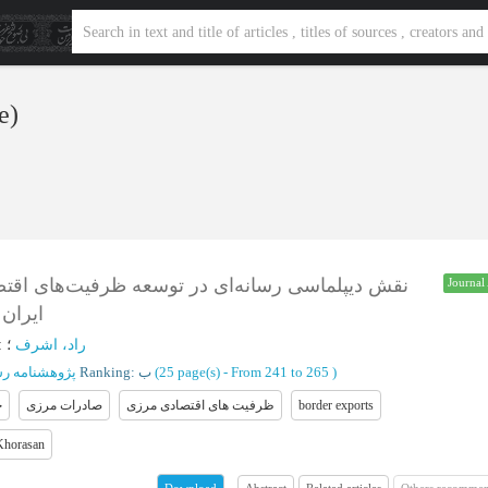
le)
نقش دیپلماسی رسانه‌ای در توسعه ظرفیت‌های اقتص
Journal 
ایرا)
:
؛
راد، اشرف
پژوهشنامه رس
Ranking: ب
(‎25 page(s) -
From 241 to 265
)
خ
صادرات مرزی
ظرفیت های اقتصادی مرزی
border exports
Khorasan
Abstract
Related articles
Others recommen