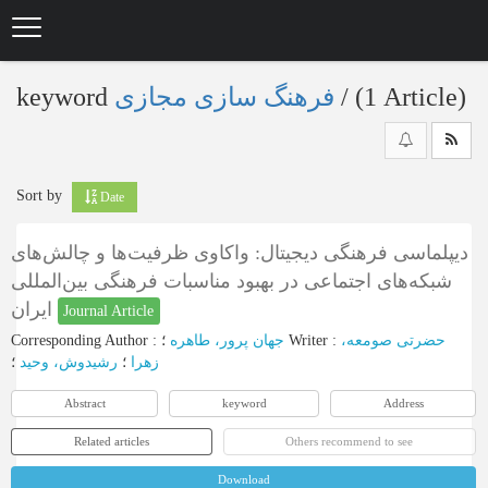
Skip
to
main
content
keyword
فرهنگ سازی مجازی
‎/ (1 Article)
Sort by
Date
دیپلماسی فرهنگی دیجیتال: واکاوی ظرفیت‌ها و چالش‌های
شبکه‌های اجتماعی در بهبود مناسبات فرهنگی بین‌المللی
ایران
Journal Article
Corresponding Author
:
جهان پرور، طاهره
؛
Writer
:
حضرتی صومعه،
زهرا
؛
رشیدوش، وحید
؛
Abstract
keyword
Address
Related articles
Others recommend to see
Download