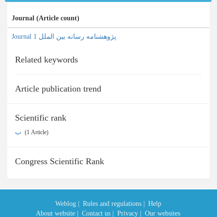
Journal (Article count)
Journal پژوهشنامه رسانه بین الملل 1
Related keywords
Article publication trend
Scientific rank
ب
‎ (1 Article)
Congress Scientific Rank
Weblog |
Rules and regulations |
Help
About website |
Contact us |
Privacy |
Our websites