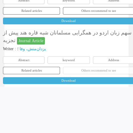
Abstract
keyword
Address
Related articles
Others recommend to see
Download
سهم زبان اردو در همگرایی مسلمانان شبه قاره هند پیش از
تجزیه
Journal Article
Writer
:
؛
یزدان‌منش، وفا
Abstract
keyword
Address
Related articles
Others recommend to see
Download
خلافت در اندیشه و رفتار سیاسی «ابوالکلام آزاد»
Journal Article
Writer
:
؛
مهدوی، محمدحسن
Abstract
keyword
Address
Related articles
Others recommend to see