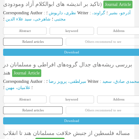
تاکید بر اندیشه های ابوالکلام آزاد ومودودی)
Journal Article
Corresponding Author
:
نظری، داریوش
؛
Writer
:
گراوند،
؛
آذرجو، بشیر
مجتبی
؛
شاهرخی، سید علاء الدین
؛
Abstract
keyword
Address
Related articles
Others recommend to see
Download
بررسی ریشه‌های جدال گروه‌های افراطی و مسلمانان در
هند
Journal Article
Corresponding Author
:
میرلطفی، پرویز رضا
؛
Writer
:
حمدی صادق، سعید
؛
غلامیان، مهین
؛
Abstract
keyword
Address
Related articles
Others recommend to see
Download
مساله فلسطین از جنبش خلافت مسلمانان هند تا انقلاب