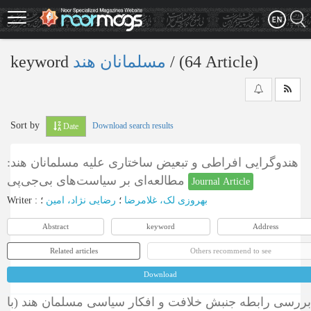
Skip
to
main
content
keyword
مسلمانان هند
‎/ (64 Article)
Sort by
Download search results
Date
هندوگرایی افراطی و تبعیض ساختاری علیه مسلمانان هند:
مطالعه‌ای بر سیاست‌های بی‌جی‌پی
Journal Article
Writer
:
؛
رضایی نژاد، امین
؛
بهروزی لک، غلامرضا
Abstract
keyword
Address
Related articles
Others recommend to see
Download
بررسی رابطه جنبش خلافت و افکار سیاسی مسلمان هند (با