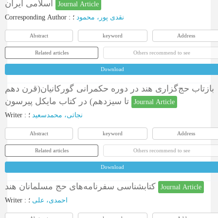
اسلامی ایران
Journal Article
Corresponding Author
:
؛
نقدی پور، محمود
Abstract
keyword
Address
Related articles
Others recommend to see
Download
بازتاب حج‌گزاری هند در دوره حکمرانی گورکانیان(قرن دهم
تا سیزدهم) در کتاب مایکل پیرسون
Journal Article
Writer
:
؛
نجاتی، محمدسعید
Abstract
keyword
Address
Related articles
Others recommend to see
Download
کتابشناسی سفرنامه‌های حج مسلمانان هند
Journal Article
Writer
:
؛
احمدی، علی