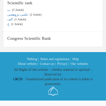
Scientific rank
ب
‎ (5 Article)
علمی-پژوهشی
‎ (2 Article)
الف
‎ (1 Article)
ج
‎ (1 Article)
Congress Scientific Rank
Weblog |
Rules and regulations |
Help
About website |
Contact us |
Privacy |
Our websites
All Rights of this website – whether material or spiritual –
Reserved for
CRCIS
. Unauthorized publication of its content is liable to
prosecution.