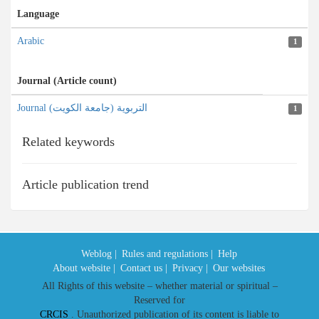
Language
Arabic
1
Journal (Article count)
Journal التربویة (جامعة الکویت)
1
Related keywords
Article publication trend
Weblog |
Rules and regulations |
Help
About website |
Contact us |
Privacy |
Our websites
All Rights of this website – whether material or spiritual –
Reserved for
CRCIS
. Unauthorized publication of its content is liable to