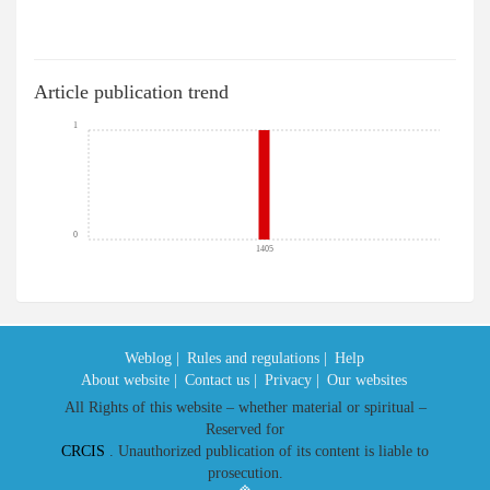
Article publication trend
1
0
1405
Weblog |
Rules and regulations |
Help
About website |
Contact us |
Privacy |
Our websites
All Rights of this website – whether material or spiritual –
Reserved for
CRCIS
. Unauthorized publication of its content is liable to
prosecution.