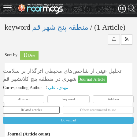
Skip
to
main
content
keyword
منطقه پنج شهر قم
‎/ (1 Article)
Sort by
Date
تحلیل عینی از شاخص‌های محیطی اثرگذار بر سلامت
شهری در منطقه پنج کلانشهر قم
Journal Article
Corresponding Author
:
؛
مهدی، علی
Abstract
keyword
Address
Related articles
Others recommend to see
Download
Journal (Article count)