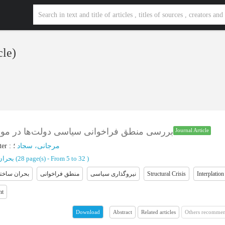
cle)
بررسی منطق فراخوانی سیاسی دولت‌ها در مواج
Journal Article
ter
:
؛
مرجانی، سجاد
بحران
(‎28 page(s) -
From 5 to 32
)
بحران ساخت
منطق فراخوانی
نیروگذاری سیاسی
Structural Crisis
Interplation
nt
Abstract
Related articles
Others recommen
Download