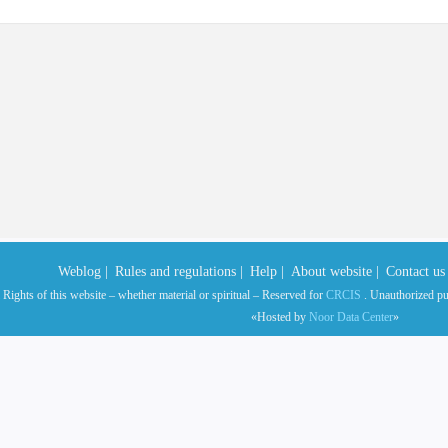
Weblog |
Rules and regulations |
Help |
About website |
Contact us 
 Rights of this website – whether material or spiritual – Reserved for
CRCIS
. Unauthorized publ
«Hosted by
Noor Data Center
»