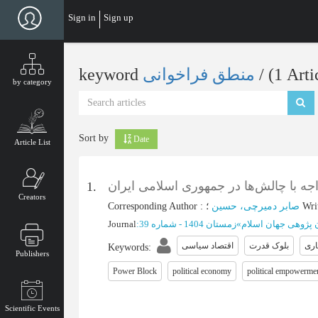
Skip
Sign in
Sign up
to
main
content
keyword
منطق فراخوانی
‎/ (1 Arti
by category
Sort by
Date
Article List
ه با چالش‌ها در جمهوری اسلامی ایران
1.
Creators
Corresponding Author
:
صابر دمیرچی، حسین
؛
Wri
Journal
:
زمستان 1404 - شماره 39
»
 پژوهی جهان اسلام
اری
بلوک قدرت
اقتصاد سیاسی
Keywords
:
Publishers
Power Block
political economy
political empowerme
Scientific Events