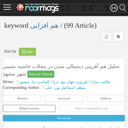
Skip
to
main
content
keyword
هم افزایی
‎/ (99 Article)
Sort by
Date
تحلیل هم آفرینی دیجیتالی شدن در محلات حاشیه نشینی
شهر مشهد
Journal Article
Writer
:
؛
الماسی نیا، منصور
؛
فیروزه جهان تیغ، ثریا
؛
جلالیه، سارا
Corresponding Author
:
؛
منظم اسماعیل ‌پور، علی
Abstract
keyword
Address
Related articles
Others recommend to see
Download