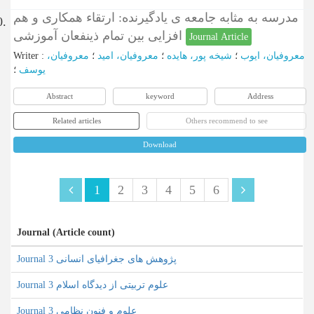
مدرسه به مثابه جامعه ی یادگیرنده: ارتقاء همکاری و هم
0.
افزایی بین تمام ذینفعان آموزشی
Journal Article
Writer
:
معروفیان،
؛
معروفیان، امید
؛
شیخه پور، هایده
؛
معروفیان، ایوب
یوسف
؛
Abstract
keyword
Address
Related articles
Others recommend to see
Download
1
2
3
4
5
6
Journal (Article count)
Journal پژوهش های جغرافیای انسانی 3
Journal علوم تربیتی از دیدگاه اسلام 3
Journal علوم و فنون نظامی 3