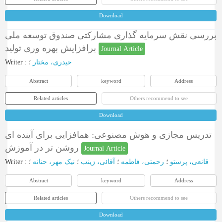
Download
بررسی نقش سرمایه گذاری مشارکتی صندوق توسعه ملی
برافزایش بهره وری تولید
Journal Article
Writer
:
؛
حیدری، مختار
Abstract
keyword
Address
Related articles
Others recommend to see
Download
تدریس مجازی و هوش مصنوعی: همافزایی برای آینده ای
روشن تر در آموزش
Journal Article
Writer
:
؛
نیک مهر، حنانه
؛
آقائی، زینب
؛
رحمتی، فاطمه
؛
قانعی، پرستو
Abstract
keyword
Address
Related articles
Others recommend to see
Download