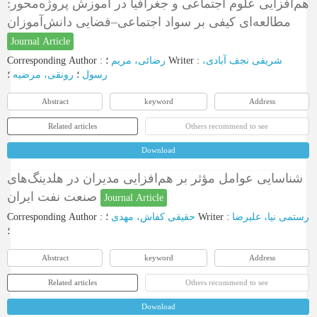
هم‌افزایی علوم اجتماعی و جغرافیا در آموزش پروژه‌محور:
مطالعه‌ای کیفی بر سواد اجتماعی–فضایی دانش‌آموزان
Journal Article
Corresponding Author
:
رضائی، مریم
؛
Writer
:
شریفی نجف آبادی،
رسول
؛
رونقی، مرضیه
؛
Abstract
keyword
Address
Related articles
Others recommend to see
Download
شناسایی عوامل مؤثر بر هم‌افزایی مدیران در هلدینگ‌های
صنعت نفت ایران
Journal Article
Corresponding Author
:
حقیقی کفاش، مهدی
؛
Writer
:
رستمی نیا، علیرضا
؛
Abstract
keyword
Address
Related articles
Others recommend to see
Download