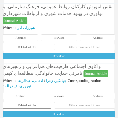
نقش آموزش کارکنان روابط عمومی، فرهنگ سازمانی، و
نوآوری در بهبود خدمات شهری و ارتباطات شهرداری
Journal Article
Writer
:
؛
شیرزاد، آذر
Abstract
keyword
Address
Related articles
Others recommend to see
Download
واکاوی اجتماعی ظرفیت‌های هم‌افزایی و زنجیرهای
نامرئی حمایت خانوادگی: مطالعه‌ای کیفی
Journal Article
Writer
:
ادهمی، عبدالرضا
؛
جهانگیر، زهرا
؛
Corresponding Author
:
نوروزی، فیض ‌اله
؛
Abstract
keyword
Address
Related articles
Others recommend to see
Download