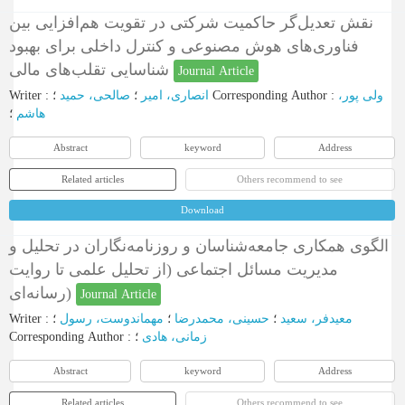
نقش تعدیل‌گر حاکمیت شرکتی در تقویت هم‌افزایی بین
فناوری‌های هوش مصنوعی و کنترل داخلی برای بهبود
شناسایی تقلب‌های مالی
Journal Article
Writer
:
صالحی، حمید
؛
انصاری، امیر
؛
Corresponding Author
:
ولی پور،
هاشم
؛
Abstract
keyword
Address
Related articles
Others recommend to see
Download
الگوی همکاری جامعه‌شناسان و روزنامه‌نگاران در تحلیل و
مدیریت مسائل اجتماعی (از تحلیل علمی تا روایت
رسانه‌ای)
Journal Article
Writer
:
؛
مهماندوست، رسول
؛
حسینی، محمدرضا
؛
معیدفر، سعید
Corresponding Author
:
؛
زمانی، هادی
Abstract
keyword
Address
Related articles
Others recommend to see