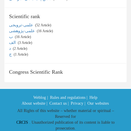
Scientific rank
علمی-ترویجی
‎ (52 Article)
علمی-پژوهشی
‎ (16 Article)
ب
‎ (16 Article)
الف
‎ (3 Article)
د
‎ (2 Article)
ج
‎ (1 Article)
Congress Scientific Rank
Weblog |
Rules and regulations |
Help
About website |
Contact us |
Privacy |
Our websites
All Rights of this website – whether material or spiritual –
Reserved for
CRCIS
. Unauthorized publication of its content is liable to
prosecution.