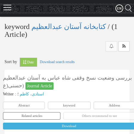
Skip
to
main
content
keyword
کتابخانه آستان عبدالعظیم
‎/ (1
Article)
Sort by
Download search results
Date
بررسی وضعیت نسخ وقفی شاه عباس به آستان عبدالعظیم
حسنی(ع)
Journal Article
Writer
:
؛
استادی، کاظم
Abstract
keyword
Address
Related articles
Others recommend to see
Download