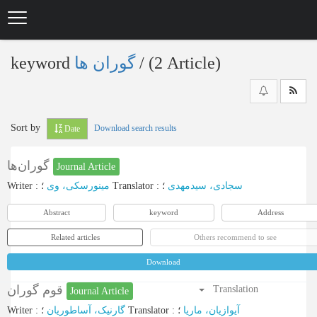
Skip
to
main
content
keyword
گوران ها
‎/ (2 Article)
Sort by
Download search results
Date
گوران‌ها
Journal Article
Writer
:
مینورسکی، وی
؛
Translator
:
؛
سجادی، سیدمهدی
Abstract
keyword
Address
Related articles
Others recommend to see
Download
قوم گوران
Translation
Journal Article
Writer
:
گارنیک، آساطوریان
؛
Translator
:
؛
آیوازیان، ماریا