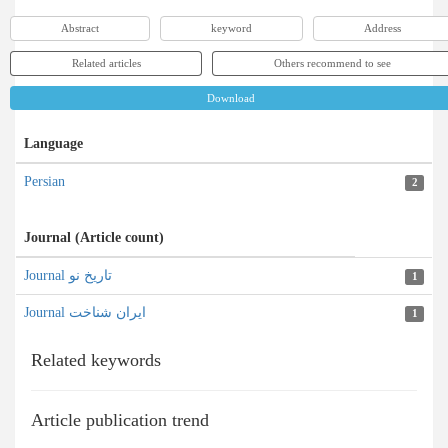
Abstract
keyword
Address
Related articles
Others recommend to see
Download
Language
Persian
2
Journal (Article count)
Journal تاریخ نو
1
Journal ایران شناخت
1
Related keywords
Article publication trend