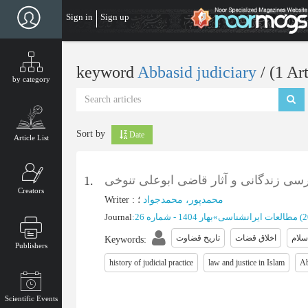
Skip
Sign in
Sign up
to
main
content
keyword
Abbasid judiciary
‎/ (1 Ar
by category
Sort by
Date
Article List
رسی زندگانی و آثار قاضی ابوعلی تنوخی
1.
Creators
Writer
:
؛
محمدپور، محمدجواد
Journal
:
بهار 1404 - شماره 26
»
مطالعات ایرانشناسی
(‎
سلام
اخلاق قضات
تاریخ قضاوت
Keywords
:
Publishers
history of judicial practice
law and justice in Islam
Ab
Scientific Events