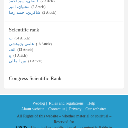
فاضلی، سید احمد
‎ (2 Article)
محبیان، امیر
‎ (2 Article)
شاکرین، حمید رضا
‎ (2 Article)
Scientific rank
ب
‎ (64 Article)
علمی-پژوهشی
‎ (18 Article)
الف
‎ (15 Article)
ج
‎ (1 Article)
بین المللی
‎ (1 Article)
Congress Scientific Rank
Weblog |
Rules and regulations |
Help
About website |
Contact us |
Privacy |
Our websites
All Rights of this website – whether material or spiritual –
Reserved for
CRCIS
. Unauthorized publication of its content is liable to