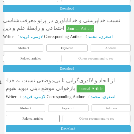
Download
نسبت خداپرستی و خداناباوری در پرتو معرفت‌شناسی
اجتماعی و رابطۀ علم‌ و دین
Journal Article
Writer
:
لازمی، فریده
؛
Corresponding Author
:
؛
اصغری، محمد
Abstract
keyword
Address
Related articles
Others recommend to see
Download
از الحاد و لاادری‌گرایی تا بی‌موضعی نسبت به خدا:
0.
بازخوانی موضع دینی دیوید هیوم
Journal Article
Writer
:
لازمی، فریده
؛
Corresponding Author
:
؛
اصغری، محمد
Abstract
keyword
Address
Related articles
Others recommend to see
Download