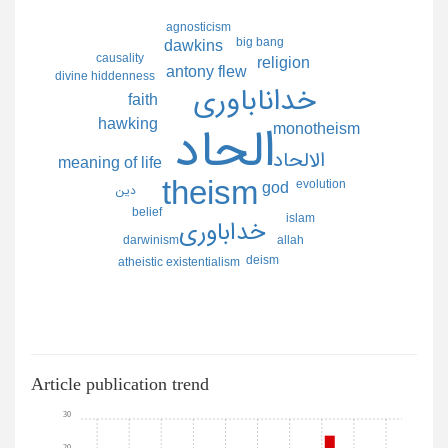
agnosticism
big bang
dawkins
causality
religion
antony flew
divine hiddenness
خداناباوري
faith
hawking
monotheism
الحاد
الالحاد
meaning of life
theism
evolution
god
دين
belief
islam
خداباوري
allah
darwinism
deism
atheistic existentialism
Article publication trend
30
20