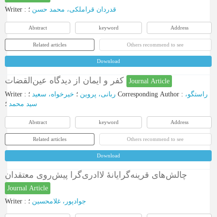
Writer
:
؛
قدردان قراملکی، محمد حسن
Abstract
keyword
Address
Related articles
Others recommend to see
Download
کفر و ایمان از دیدگاه عین‌‌القضات
Journal Article
Writer
:
خیرخواه، سعید
؛
ربانی، پروین
؛
Corresponding Author
:
راستگو،
سید محمد
؛
Abstract
keyword
Address
Related articles
Others recommend to see
Download
چالش‌های قرینه‌گرایانۀ لاادری‌گرا پیش‌روی معتقدان
Journal Article
Writer
:
؛
جوادپور، غلامحسین