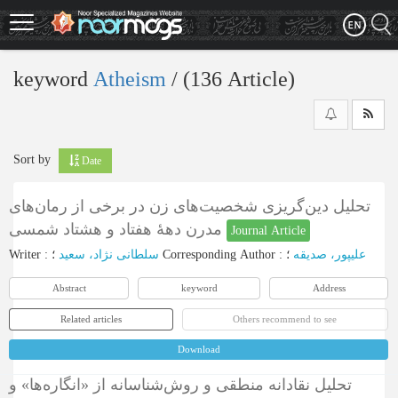
Skip
to
main
content
keyword
Atheism
‎/ (136 Article)
Sort by
Date
تحلیل دین‌گریزی شخصیت‌های زن در برخی از رمان‌های
مدرن دهۀ هفتاد و هشتاد شمسی
Journal Article
Writer
:
سلطانی نژاد، سعید
؛
Corresponding Author
:
؛
علیپور، صدیقه
Abstract
keyword
Address
Related articles
Others recommend to see
Download
تحلیل نقادانه منطقی و روش‌شناسانه از «انگاره‌ها» و