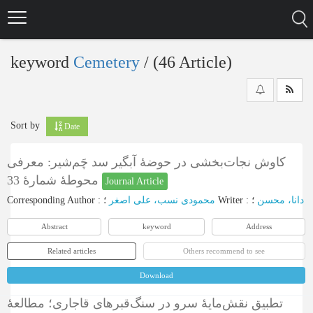
Skip
to
main
content
keyword
Cemetery
‎/ (46 Article)
Sort by
Date
کاوش نجات‌بخشی در حوضۀ آبگیر سد چَم‌شیر: معرفی
محوطۀ شمارۀ 33
Journal Article
Corresponding Author
:
محمودی نسب، علی اصغر
؛
Writer
:
؛
دانا، محسن
Abstract
keyword
Address
Related articles
Others recommend to see
Download
تطبیق نقش‌مایۀ سرو در سنگ‌قبرهای قاجاری؛ مطالعۀ