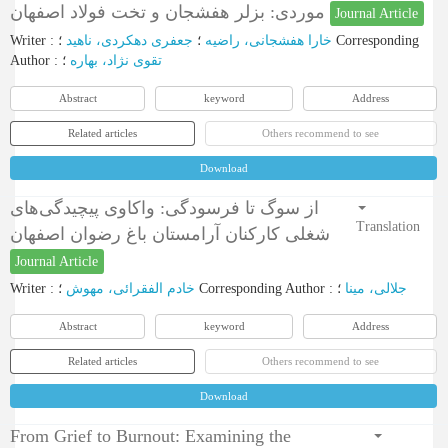
موردی: بزلر هفشجان و تخت فولاد اصفهان
Journal Article
Writer
:
جعفری ‌دهکردی، ناهید
؛
خارا هفشجانی، راضیه
؛
Corresponding
Author
:
؛
تقوی ‌نژاد، بهاره
Abstract
keyword
Address
Related articles
Others recommend to see
Download
از سوگ تا فرسودگی: واکاوی پیچیدگی‌های
Translation
شغلی کارکنان آرامستان باغ رضوان اصفهان
Journal Article
Writer
:
خادم ‌الفقرائی، مهوش
؛
Corresponding Author
:
؛
جلالی، مینا
Abstract
keyword
Address
Related articles
Others recommend to see
Download
From Grief to Burnout: Examining the