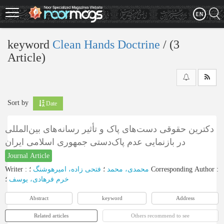
Skip
to
main
content
keyword
Clean Hands Doctrine
‎/ (3
Article)
Sort by
Date
دکترین حقوقی دست‌های پاک و تأثیر رسانه‌های بین‌المللی
در بازنمایی عدم پاک‌دستی جمهوری اسلامی ایران
Journal Article
Writer
:
فتحی زاده، امیرهوشنگ
؛
محمدی، محمد
؛
Corresponding Author
:
خرم فرهادی، یوسف
؛
Abstract
keyword
Address
Related articles
Others recommend to see