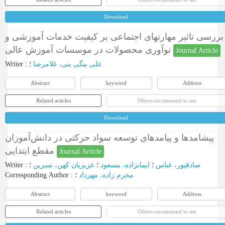
Download
بررسی تاثیر مهارتهای اجتماعی بر کیفیت خدمات آموزشی و
نوآوری محصولات در موسسات آموزش عالی
Journal Article
Writer
:
؛
علی بیگی بنی، غلامرضا
Abstract
keyword
Address
Related articles
Others recommend to see
Download
پیشامدها و پیامدهای توسعه سواد حرکتی در دانش‌آموزان
مقطع ابتدایی
Journal Article
Writer
:
؛
عزیزیان کهن، نسرین
؛
ایمانزاده، مسعود
؛
صادقپور، عباس
Corresponding Author
:
؛
محرم زاده، مهرداد
Abstract
keyword
Address
Related articles
Others recommend to see