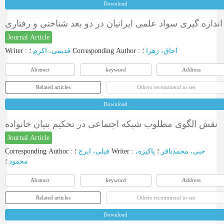
Download
اندازه گیری سواد علمی ایرانیان در دو بعد شناختی و رفتاری
Journal Article
Writer
:
قدیمی، اکرم
؛
Corresponding Author
:
؛
اجاق، زهرا
Abstract
keyword
Address
Related articles
Others recommend to see
Download
نقش الگوی مطلوب شبکه اجتماعی در تحکیم بنیان خانواده
Journal Article
Corresponding Author
:
فیلی، ایرج
؛
Writer
:
پاکیزه،
؛
حبی، محمدباقر
محمود
؛
Abstract
keyword
Address
Related articles
Others recommend to see
Download