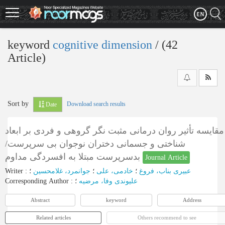
Skip
to
main
content
keyword
cognitive dimension
‎/ (42
Article)
Sort by
Download search results
Date
مقایسه تأثیر روان درمانی مثبت نگر گروهی و فردی بر ابعاد
شناختی و جسمانی دختران نوجوان بی سرپرست/
بدسرپرست مبتلا به افسردگی مداوم
Journal Article
Writer
:
؛
جوانمرد، غلامحسین
؛
خادمی، علی
؛
عبیری بناب، فروغ
Corresponding Author
:
؛
علیوندی وفا، مرضیه
Abstract
keyword
Address
Related articles
Others recommend to see