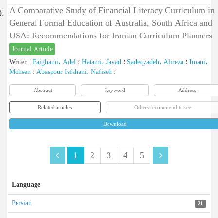
A Comparative Study of Financial Literacy Curriculum in
0.
General Formal Education of Australia, South Africa and
USA: Recommendations for Iranian Curriculum Planners
Journal Article
Writer
:
Paighami، Adel
؛
Hatami، Javad
؛
Sadeqzadeh، Alireza
؛
Imani،
Mohsen
؛
Abaspour Isfahani، Nafiseh
؛
Abstract
keyword
Address
Related articles
Others recommend to see
Download
1
2
3
4
5
Language
Persian
21