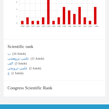
6
4
2
0
1389
1390
1391
1392
1393
1394
1395
1396
1398
1399
1400
1401
1402
1403
1404
Scientific rank
ب
‎ (14 Article)
علمی-پژوهشی
‎ (11 Article)
الف
‎ (3 Article)
علمی-ترویجی
‎ (2 Article)
ج
‎ (1 Article)
Congress Scientific Rank