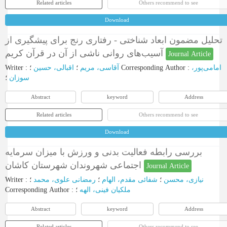
Related articles
Others recommend to see
Download
تحلیل مضمون ابعاد شناختی - رفتاری رنج برای پیشگیری از
آسیب‌های روانی ناشی از آن در قرآن کریم
Journal Article
Writer
:
اقبالی، حسین
؛
آقاسی، مریم
؛
Corresponding Author
:
امامی‌پور،
سوزان
؛
Abstract
keyword
Address
Related articles
Others recommend to see
Download
بررسی رابطه فعالیت بدنی و ورزش با میزان سرمایه
اجتماعی شهروندان شهرستان کاشان
Journal Article
Writer
:
؛
رمضانی علوی، محمد
؛
شفائی مقدم، الهام
؛
نیازی، محسن
Corresponding Author
:
؛
ملکیان فینی، الهه
Abstract
keyword
Address
Related articles
Others recommend to see