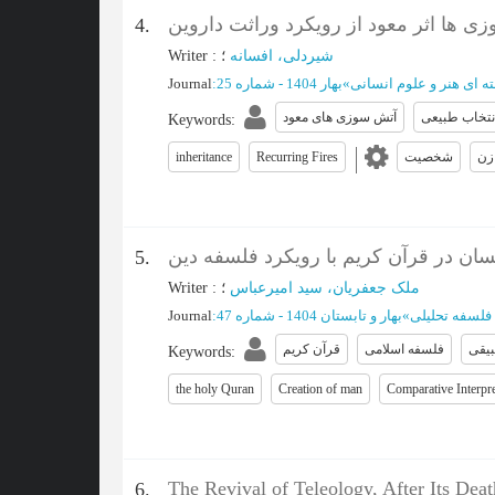
 ها اثر معود از رویکرد وراثت داروین
4.
Writer
:
؛
شیردلی، افسانه
Journal
:
بهار 1404 - شماره 25
»
ه‌ ای هنر و علوم انسانی
نتخاب طبیعی
آتش سوزی های معود
Keywords
:
inheritance
Recurring Fires
شخصیت
زن
ان در قرآن کریم با رویکرد فلسفه دین
5.
Writer
:
؛
ملک جعفریان، سید امیرعباس
Journal
:
بهار و تابستان 1404 - شماره 47
»
فلسفه تحلیلی
بیقی
فلسفه اسلامی
قرآن کریم
Keywords
:
the holy Quran
Creation of man
Comparative Interpre
The Revival of Teleology, After Its De
6.