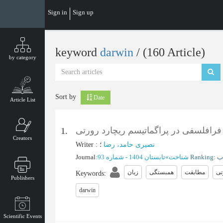
Skip
Sign in
Sign up
to
main
content
keyword
darwin
‎/ (160 Article)
by category
Sort by
Date
Article List
 فرافلسفی در پراگماتیسم ریچارد رورتی
1.
Creators
Writer
:
؛
نصیری حامد، رضا
Journal
:
تابستان 1404 - شماره 93
»
شناخت
تی
مطابقت
همبستگی
زبان
Keywords
:
Publishers
darwin
Scientific Events