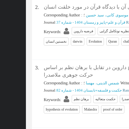
 آن با دیدگاه قرآن در مورد خلقت انسان
2.
Corresponding Author
:
موسوی کانی، سید حسین
Journal
:
پاییز و زمستان 1404 - شماره 37
»
قرآن و علم
نظریه نوتکامل گرایی
فرضیه داروین
Keywords
:
نخستین انسان
darwin
Evolution
Quran
chal
 داروین در تقابل با برهان نظم بر اساس
3.
حرکت جوهری ملاصدرا
Corresponding Author
:
شمس الدینی، مهسا
؛
Write
Journal
:
تابستان 1404 - شماره 82
»
حکمت و فلسفه
صدرا
حکمت متعالیه
برهان نظم
Keywords
:
hypothesis of evolution
Malasdra
proof of order