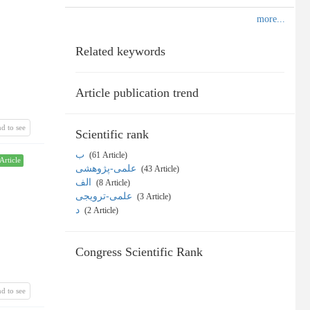
Related keywords
Article publication trend
d to see
Scientific rank
ب
‎ (61 Article)
Article
علمی-پژوهشی
‎ (43 Article)
الف
‎ (8 Article)
علمی-ترویجی
‎ (3 Article)
د
‎ (2 Article)
Congress Scientific Rank
d to see