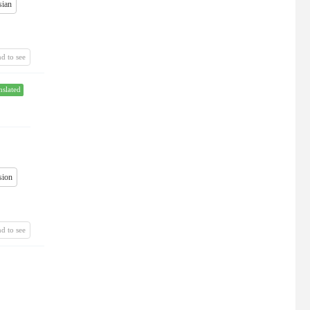
sian
d to see
nslated
sion
d to see