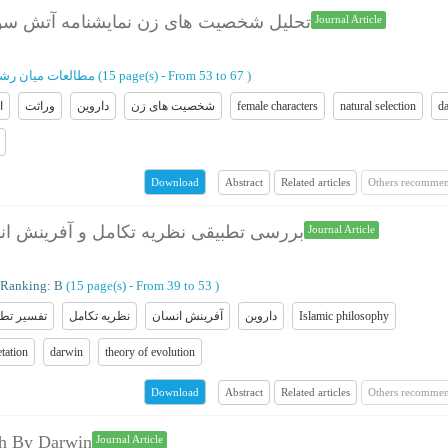
تحلیل شخصیت های زن نمایشنامه آتش سوزی
Journal Article
مطالعات میان‌ رشت
(‎15 page(s) -
From 53 to 67
)
ا
وراثت
داروین
شخصیت های زن
female characters
natural selection
d
Abstract
Related articles
Others recommen
Download
بررسی تطبیقی نظریه تکامل و آفرینش انس
Journal Article
Ranking: B
(‎15 page(s) -
From 39 to 53
)
تفسیر تط
نظریه تکامل
آفرینش انسان
داروین
Islamic philosophy
tation
darwin
theory of evolution
Abstract
Related articles
Others recommen
Download
ath By Darwin
Journal Article