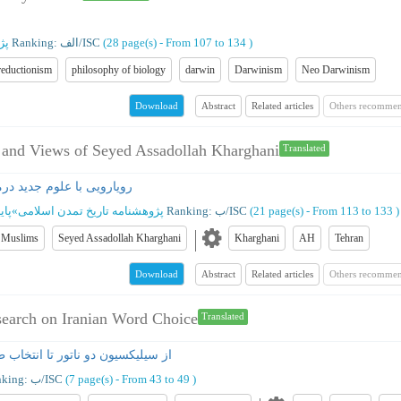
پژ
Ranking: الف/ISC
(‎28 page(s) -
From 107 to 134
)
reductionism
philosophy of biology
darwin
Darwinism
Neo Darwinism
Abstract
Related articles
Others recommen
Download
 and Views of Seyed Assadollah Kharghani
Translated
رویارویی با علوم جدید درم
پاییز و 
»
پژوهشنامه تاریخ تمدن اسلامی
Ranking: ب/ISC
(‎21 page(s) -
From 113 to 133
)
Muslims
Seyed Assadollah Kharghani
Kharghani
AH
Tehran
Abstract
Related articles
Others recommen
Download
esearch on Iranian Word Choice
Translated
از سیلیکسیون دو ناتور تا انتخاب ط
Ranking: ب/ISC
(‎7 page(s) -
From 43 to 49
)