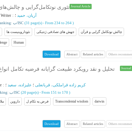
تئوری نوتکامل‌گرایی و چالش‌‌های
Journal Article
؛
Writer
:
؛
آریان، حمید
Ranking: ب/ISC
(‎31 page(s) -
From 234 to 264
)
چالش نوتکامل گرایی و قرآن
جهش های تصادفی ژنتیکی
نئوداروینیست ها
lenge
Human
Abstract
Related articles
Others recommen
Download
تحلیل و نقد رویکرد طبیعت گرایانه فرضیه تکامل انواع
Journal 
r
:
؛
علیزاده، سعید
؛
کریم زاده قراملکی، قربانعلی
Ranking: ب/ISC
(‎20 page(s) -
From 151 to 170
)
ملا
داروین
فرض یه تکام ل
Transcendental wisdom
darwin
Abstract
Related articles
Others recommen
Download