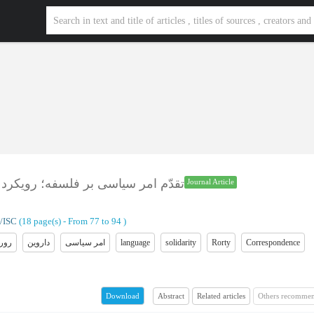
تقدّم امر سیاسی بر فلسفه؛ رویکرد
Journal Article
Ranking: ب/ISC
(‎18 page(s) -
From 77 to 94
)
رور
داروین
امر سیاسی
language
solidarity
Rorty
Correspondence
Abstract
Related articles
Others recommen
Download