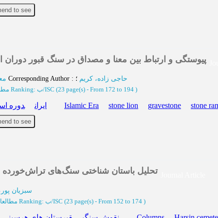
end to see
پیوستگی و ارتباط بین معنا و مصداق در سنگ قبور دوران)
Jo
مع
؛
Corresponding Author
:
؛
حاجی زاده، کریم
مطا
Ranking: ب/ISC
(‎23 page(s) -
From 172 to 194
)
دوره اسل
ایران
Islamic Era
stone lion
gravestone
stone ra
end to see
تحلیل باستان شناختی سنگ‌های تراش‌خورده 
Journal Article
سبزیان پور،
مطالعا
Ranking: ب/ISC
(‎23 page(s) -
From 152 to 174
)
قبرستان های هرسین
نقوش سنگی
Columns
Harsin cemete