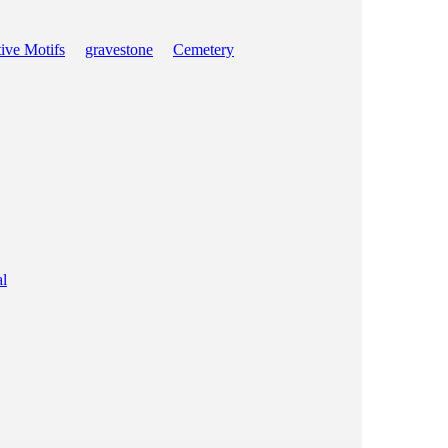
ive Motifs
gravestone
Cemetery
e
al