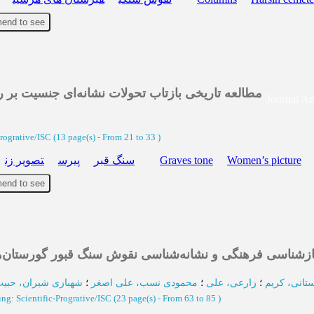
end to see
مطالعه تاریخی بازتاب تحولات نشانه‌ای جنسیت بر ر
Journal Art
Progrative/ISC
(‎13 page(s) -
From 21 to 33
)
تصویر زن
پیرس
سنگ قبر
Graves tone
Women’s picture
end to see
ازشناسی فرهنگی و نشانه‌شناسی نقوش سنگ قبور گورستان‌ه
تانی، کریم
؛
زارعی، علی
؛
محمودی نسب، علی اصغر
؛
شهبازی شیران، حبی
ng: Scientific-Progrative/ISC
(‎23 page(s) -
From 63 to 85
)