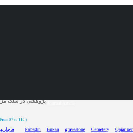
پژوهشی در سنگ مزار
Journal Article
From 87 to 112
)
قاجاریه
Pirbadin
Bukan
gravestone
Cemetery
Qajar per