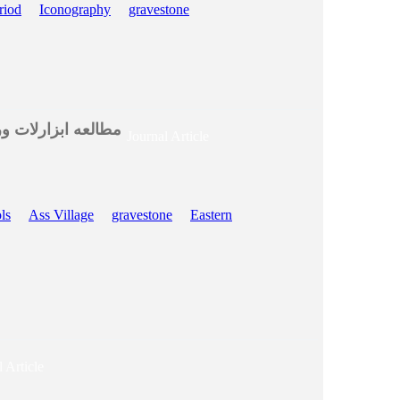
riod
Iconography
gravestone
مطالعه ابزارلات و
Journal Article
ls
Ass Village
gravestone
Eastern
l Article