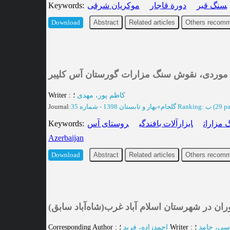
Keywords
:
موکریان شرقی
دورة قاجار
سنگ قبر
Abstract
Related articles
Others recomm
Download
ه موردی، نقوش سنگ مزارات گورستان آس کلیبر
6.
Writer
:
؛
کاظم پور، مهدی
Journal
:
بهار و تابستان 1398 - شماره 35
»
گلجام
Ranking: ب
(‎29 p
Keywords
:
روستای آس
ابزارآلات بافندگی
مزارات
Azerbaijan
Abstract
Related articles
Others recomm
Download
ن در شهرستان اسلام آباد غرب(شاه‌آباد سابق
7.
Corresponding Author
:
احمدزاده، فرید
؛
Writer
:
؛
سی، حامد