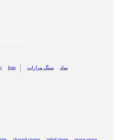
urnal Article
m
Iran
سنگ مزارات
نماد
ries
shaved stones
relief stone
grave stone