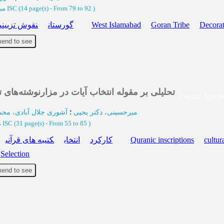
مب
ISC
(‎14 page(s) -
From 79 to 92
)
نقوش تزیینی
گورستان
West Islamabad
Goran Tribe
Decorat
end to see
تحلیلی بر مقوله انتخاب آیات در مزارنوشته‌های ت
Journal Articl
میرحسینی، دکتر یحیی
؛
آشوری جلال آبادی، محم
م
ISC
(‎31 page(s) -
From 55 to 85
)
کتیبه های قرآنی
انتخاب
کارکرد
Quranic inscriptions
cultur
Selection
end to see