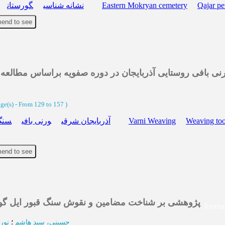
گورستان
نشانه شناسی
Eastern Mokryan cemetery
Qajar pe
end to see
رنی بافی روستایی آذربایجان در دوره صفویه براساس مطالع
age(s) -
From 129 to 157
)
سنگ 
ورنی بافی
آذربایجان شرقی
Varni Weaving
Weaving too
end to see
پژوهشی بر شناخت مضامین و نقوش سنگ قبور ایل گورا)
Journa
حسینی، سید هاشم
؛
نور