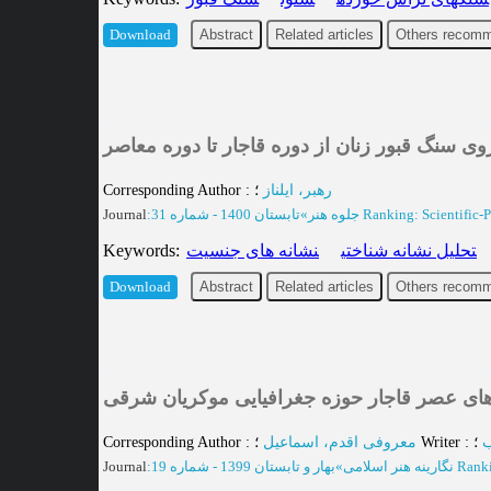
Abstract
Related articles
Others recomm
Download
وی سنگ قبور زنان از دوره قاجار تا دوره معاصر
4.
Corresponding Author
:
؛
رهبر، ایلناز
Journal
:
تابستان 1400 - شماره 31
»
جلوه هنر
Ranking: Scientific-
Keywords
:
نشانه های جنسیت
تحلیل نشانه شناختی
Abstract
Related articles
Others recomm
Download
ای عصر قاجار حوزه جغرافیایی موکریان شرقی
5.
Corresponding Author
:
معروفی اقدم، اسماعیل
؛
Writer
:
؛
ب
Journal
:
بهار و تابستان 1399 - شماره 19
»
نگارینه هنر اسلامی
Ranki