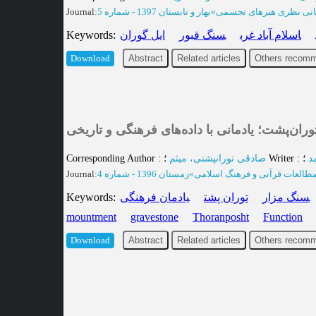
Journal
:
بهار و تابستان 1397 - شماره 5
»
انی نظری هنرهای تجسمی
Keywords
:
ایل گوران
سنگ قبور
اسلام آباد غرب
Abstract
Related articles
Others recomm
Download
وران‌پشت؛ یادمانی با داده‌های فرهنگی و تاریخی
8.
Corresponding Author
:
صادقی تورانپشتی، میثم
؛
Writer
:
؛
د
Journal
:
زمستان 1396 - شماره 4
»
طالعات قرآنی و فرهنگ اسلامی
Keywords
:
یادمان فرهنگی
توران پشت
سنگ مزار
mountment
gravestone
Thoranposht
Function
Abstract
Related articles
Others recomm
Download
×