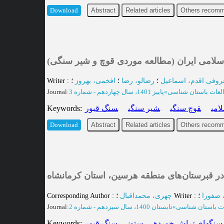
Abstract
Related articles
Others recomm
Download
 اسلامی ایران (مطالعه موردی قوچ و شیر سنگی
2.
Writer
:
افخمی، بهروز
؛
رضالو، رضا
؛
روفی اقدم، اسماعیل
Journal
:
پاییز 1401، سال چهاردهم - شماره 3
»
لعات باستان شناسی
Keywords
:
سنگ قبور
شیر سنگی
قوچ سنگی
امی
Abstract
Related articles
Others recomm
Download
در قبرستان‌های منطقه هرسین، استان کرمانشاه
3.
Corresponding Author
:
چهری، محمداقبال
؛
Writer
:
؛
 صفورا
Journal
:
تابستان 1400، سال سیزدهم - شماره 2
»
ت باستان شناسی
Keywords
:
سنگ قبور
ستون
سنگهای تراش خورده