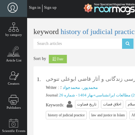
Skip
Sign in
Sign up
to
main
content
keyword
history of judicial practi
by category
Sort by
Date
Article List
رسی زندگانی و آثار قاضی ابوعلی تنوخی
1.
Creators
Writer
:
؛
محمدپور، محمدجواد
Journal
:
بهار 1404 - شماره 26
»
مطالعات ایرانشناسی
(‎
سلام
اخلاق قضات
تاریخ قضاوت
Keywords
:
Publishers
history of judicial practice
law and justice in Islam
Ab
Scientific Events