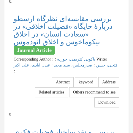
8.
بررسی مقایسه‌ای نظرگاه ارسطو
دربارۀ جایگاه «فضیلت اخلاقی» در
«سعادت انسان» در اخلاق
نیکوماخوس و اخلاق ائودموس
Journal Article
Corresponding Author
:
باکویی کتریمی، حوریه
؛
Writer
:
فتحی، حسن
؛
صدرمجلس، سید مجید
؛
عبدل آبادی، علی اکبر
؛
Abstract
keyword
Address
Related articles
Others recommend to see
Download
9.
بررسی و نقد ساختار فضیلت فکری