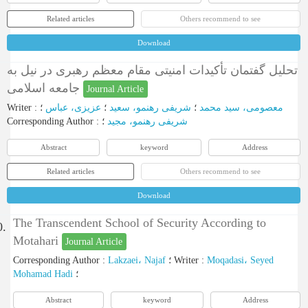
Related articles
Others recommend to see
Download
تحلیل گفتمان تأکیدات امنیتی مقام معظم رهبری در نیل به
جامعه اسلامی
Journal Article
Writer
:
؛
عزیزی، عباس
؛
شریفی رهنمو، سعید
؛
معصومی، سید محمد
Corresponding Author
:
؛
شریفی رهنمو، مجید
Abstract
keyword
Address
Related articles
Others recommend to see
Download
The Transcendent School of Security According to
0.
Motahari
Journal Article
Corresponding Author
:
Lakzaei، Najaf
؛
Writer
:
Moqadasi، Seyed
Mohamad Hadi
؛
Abstract
keyword
Address