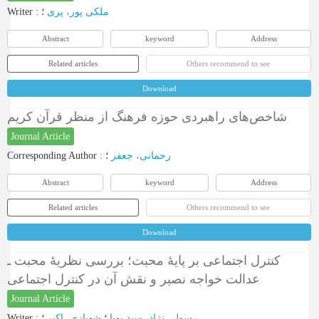
Writer
:
؛
ملکی پور، پری
Abstract
keyword
Address
Related articles
Others recommend to see
Download
شاخص‌های راهبردی حوزه فرهنگ از منظر قرآن کریم
Journal Article
Corresponding Author
:
؛
رحمانی، جعفر
Abstract
keyword
Address
Related articles
Others recommend to see
Download
کنترل اجتماعی بر پایۀ محبت؛ بررسی نظریۀ محبت ـ
عدالت خواجه نصیر و نقش آن در کنترل اجتماعی
Journal Article
Writer
:
؛
شهبازی، اکبر
؛
رسولی نژاد، سید پویا