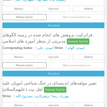
Abstract
keyword
Address
Related articles
Others recommend to see
Download
فراترکیب پژوهش های انجام شده در زمینه الگوهای
مدیریتی از منظر آموزه های اسلامی
Journal Article
Corresponding Author
:
امیدی، علی
؛
Writer
:
؛
امیدی، الهام
Abstract
keyword
Address
Related articles
Others recommend to see
Download
تغییر مولفه‌های اندیشه‌ای در جنگ شناختی امویان علیه
اهل بیت (علیهم‌السلام)
Journal Article
Writer
:
؛
پرهیزکاری، سیدروح الله
؛
مهرزاد، رضا
Abstract
keyword
Address