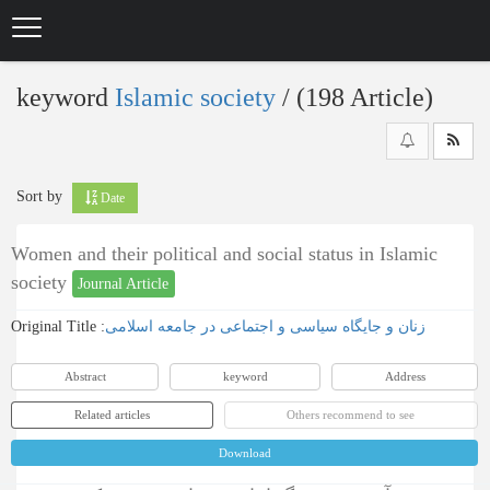
Skip
to
main
content
keyword
Islamic society
‎/ (198 Article)
Sort by
Date
Women and their political and social status in Islamic
society
Journal Article
Original Title :
زنان و جایگاه سیاسی و اجتماعی در جامعه اسلامی
Abstract
keyword
Address
Related articles
Others recommend to see
Download