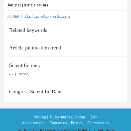
Journal (Article count)
Journal پژوهشنامه رسانه بین الملل 1
Related keywords
Article publication trend
Scientific rank
ب
‎ (1 Article)
Congress Scientific Rank
Weblog |
Rules and regulations |
Help
About website |
Contact us |
Privacy |
Our websites
All Rights of this website – whether material or spiritual –