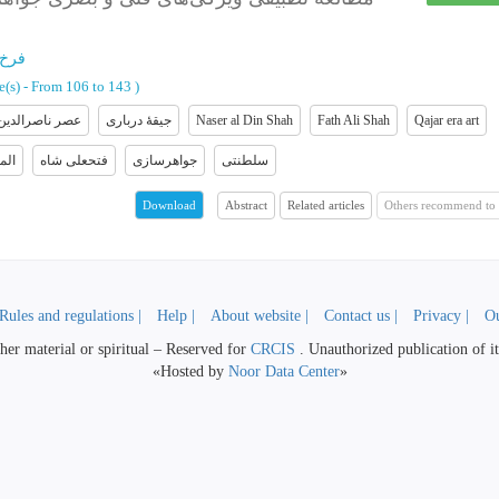
فرخ 
e(s) -
From 106 to 143
)
عصر ناصرالدین
جیقۀ درباری
Naser al Din Shah
Fath Ali Shah
Qajar era art
سلطنتی
جواهرسازی
فتحعلی شاه
الم
Abstract
Related articles
Others recommend to 
Download
Rules and regulations |
Help |
About website |
Contact us |
Privacy |
Ou
her material or spiritual – Reserved for
CRCIS
. Unauthorized publication of its
«Hosted by
Noor Data Center
»