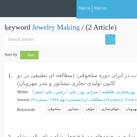
Skip
Sign in
Sign up
to
main
content
keyword
Jewelry Making
‎/ (2 Article)
Sort by
Date
ات در ایران دورة سلجوقی: (مطالعه ای تطبیقی در دو
1.
کانون تولیدی-تجاری نیشابور و بندر مهروبان)
Writer
:
؛
رجبی، علی اصغر
؛
بحرانی پور، علی
؛
پوربختیاری، فاطمه
Journal
:
بهار 1404 - شماره 26
»
مطالعات ایرانشناسی
(‎26 page(s) -
From 1
هروبان
جواهرسازی
جواهر
نیشابور
سلجوقی
Keywords
:
ازی در جیقه‌های دورۀ فتحعلی‌شاه و ناصرالدین‌شاه
2.