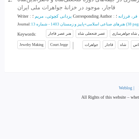
قاجار، موجود در خزانۀ جواهرات ملی ایران
Writer
:
یزدانی کچوئی، مریم
؛
Corresponding Author
:
؛
فر، فرزانه
Journal
:
پاییز و زمستان 1403 - شماره 13
»
هنرهای صناعی اسلامی
(‎38 pag
 شاه جواهرسازی
عصر فتحعلی شاه
هنر عصر قاجار
Keywords
:
Jewelry Making
Court Jeqqe
جواهرات
قاجار
شاه
اس
Weblog |
All Rights of this website – whet