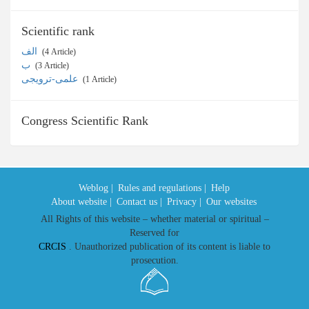
Scientific rank
الف
‎ (4 Article)
ب
‎ (3 Article)
علمی-ترویجی
‎ (1 Article)
Congress Scientific Rank
Weblog |
Rules and regulations |
Help
About website |
Contact us |
Privacy |
Our websites
All Rights of this website – whether material or spiritual –
Reserved for
CRCIS
. Unauthorized publication of its content is liable to
prosecution.