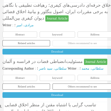
خلاق حرفه‌ای دادرسی‌های کیفری؛ رهیافت تطبیقی با نگاهی
به برخی مقررات ایران، اصول بنگلور و بیانیۀ اخلاق قضائی
دیوان کیفری بین‌المللی
Journal Article
Writer
:
؛
مرادی، امیر
Abstract
keyword
Address
Related articles
Others recommend to see
Download
مسئولیت‌انضباطی قضات در فرانسه و آلمان
Journal Article
Corresponding Author
:
سلطانی، سید ناصر
؛
Writer
:
؛
سلطانی، محمد
Abstract
keyword
Address
Related articles
Others recommend to see
Download
تناسب گرایی یا اشتباه مقنن از منظر اخلاق قضایی
0.