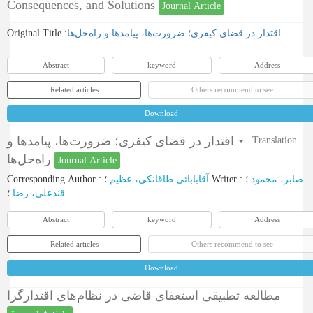
Consequences, and Solutions
Journal Article
Original Title :
اقتدار در قضای کیفری؛ ضرورت‌ها، پیامدها و راه‌حل‌ها
Abstract
keyword
Address
Related articles
Others recommend to see
Download
اقتدار در قضای کیفری؛ ضرورت‌ها، پیامدها و
Translation
راه‌حل‌ها
Journal Article
Corresponding Author
:
آقابابائی طاقانکی، عظیم
؛
Writer
:
؛
صابر، محمود
قندعلی، رضا
؛
Abstract
keyword
Address
Related articles
Others recommend to see
Download
مطالعه تطبیقی استعفای قاضی در نظام‌های اقتدارگرا