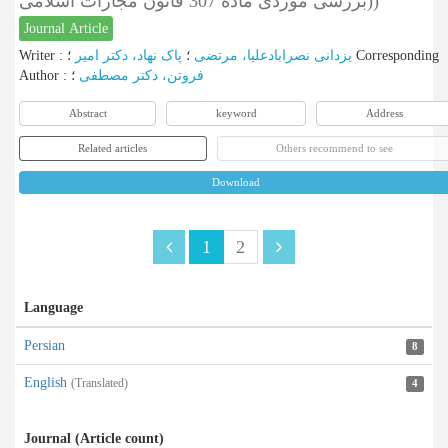
(بررسی موردی ماده 307 قانون مجازات اسلامی)
Journal Article
Writer
:
پاک نهاد، دکتر امیر
؛
یزدانی نصرابادعلیا، مرتضی
؛
Corresponding
Author
:
؛
فروتن، دکتر مصطفی
Abstract
keyword
Address
Related articles
Others recommend to see
Download
1
2
Language
Persian
8
English
(Translated)
4
Journal (Article count)