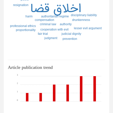
اخلاق قضا
resignation
disciplinary liability
authoritarian regime
harm
compensation
drunkenness
criminal law
authority
professional ethics
lesser evil argument
cooperation with evil
proportionality
judicial dignity
fair trial
judgment
prevention
Article publication trend
3
2
1
0