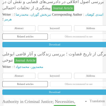
بررسی اصول اخلاقی در دادرسی‌های قضایی و نقش آن در
پیشگیری از تخلفات احتمالی
Journal Article
Writer
:
تیربخش گوران، محمدرضا
؛
Corresponding Author
:
اسدی کوهباد،
هرمز
؛
Abstract
keyword
Address
Related articles
Others recommend to see
Download
رگی از تاریخ قضاوت ؛ بررسی زندگانی و آثار قاضی ابوعلی
تنوخی
Journal Article
Writer
:
؛
محمدپور، محمدجواد
Abstract
keyword
Address
Related articles
Others recommend to see
Download
Authority in Criminal Justice; Necessities,
Translation