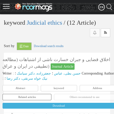
Skip
to
main
content
keyword
Judicial ethics
‎/ (12 Article)
Sort by
Download search results
Date
اخلاق قضایی و جبران خسارت ناشی از اشتباهات (مطالعه
تطبیقی در ایران و عراق)
Journal Article
Writer
:
جعفرزاده، دکتر سیامک
؛
حسن بطی، عباس
؛
Corresponding Author
:
؛
نیک خواه سرنقی، دکتر رضا
Abstract
keyword
Address
Related articles
Others recommend to see
Download