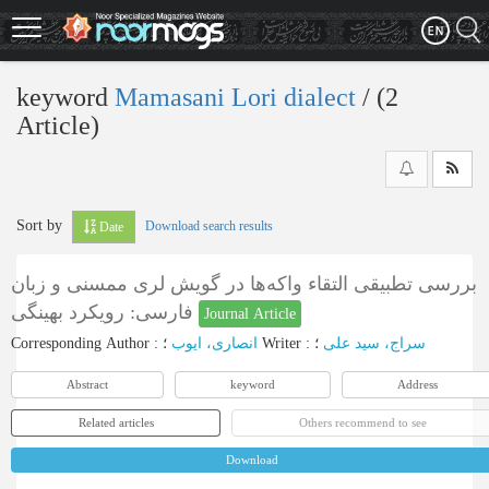
Skip
to
main
content
keyword
Mamasani Lori dialect
‎/ (2
Article)
Sort by
Download search results
Date
بررسی تطبیقی التقاء واکه‌ها در گویش لری ممسنی و زبان
فارسی: رویکرد بهینگی
Journal Article
Corresponding Author
:
انصاری، ایوب
؛
Writer
:
؛
سراج، سید علی
Abstract
keyword
Address
Related articles
Others recommend to see
Download