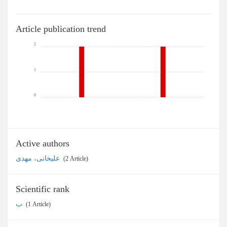
Article publication trend
2
1
0
Active authors
علیخانی، مهدی
‎ (2 Article)
Scientific rank
ب
‎ (1 Article)