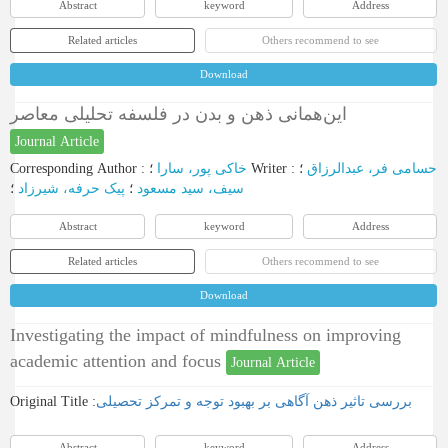
Abstract
keyword
Address
Related articles
Others recommend to see
Download
این‌همانی ذهن و بدن در فلسفه تحلیلی معاصر
Journal Article
Corresponding Author
:
خاکی پور، سارا
؛
Writer
:
؛
حسامی فر، عبدالرزاق
سیف، سید مسعود
؛
پیک حرفه، شیرزاد
؛
Abstract
keyword
Address
Related articles
Others recommend to see
Download
Investigating the impact of mindfulness on improving
academic attention and focus
Journal Article
Original Title :
بررسی تاثیر ‌‌‌ذهن آگاهی بر بهبود توجه و تمرکز تحصیلی
Abstract
keyword
Address