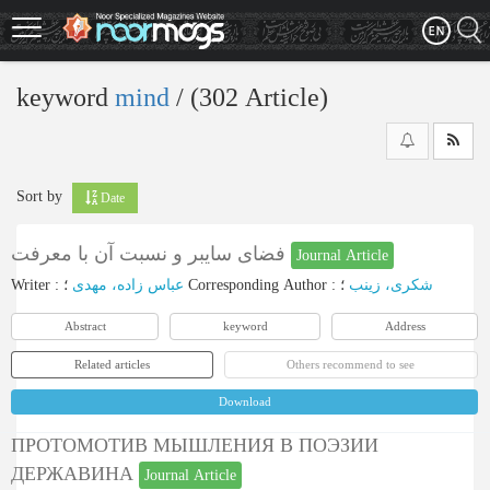
Skip
to
main
content
keyword
mind
‎/ (302 Article)
Sort by
Date
فضای سایبر و نسبت آن با معرفت
Journal Article
Writer
:
عباس زاده، مهدی
؛
Corresponding Author
:
؛
شکری، زینب
Abstract
keyword
Address
Related articles
Others recommend to see
Download
ПРОТОМОТИВ МЫШЛЕНИЯ В ПОЭЗИИ
ДЕРЖАВИНА
Journal Article