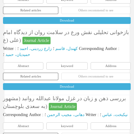
Related articles
Others recommend to see
Download
بازخوانی تحلیلی نقش ورع در سلامت روان از دیدگاه امام
علی (ع)
Journal Article
Writer
:
زارع زردینی، احمد
؛
کهندل، قاسم
؛
Corresponding Author
:
حمیدیان، حمید
؛
Abstract
keyword
Address
Related articles
Others recommend to see
Download
بررسی ذهن و زبان در غزل مولانا عبدالله روانبد (مشهور
به سعدی بلوچستان)
Journal Article
Corresponding Author
:
دهانی، مجیب الرحمن
؛
Writer
:
؛
نیکبخت، عباس
Abstract
keyword
Address