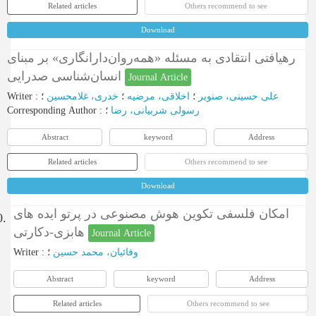
Related articles
Others recommend to see
Download
رهیافتی انتقادی به مسئله «همه‌روان‌دارانگاری» بر مبنای
انسان‌شناسی صدرایی
Journal Article
Writer
:
؛
خدری، غلامحسین
؛
اخلاقی، مرضیه
؛
علی حسینی، صنوبر
Corresponding Author
:
؛
رسولی شربیانی، رضا
Abstract
keyword
Address
Related articles
Others recommend to see
Download
امکان فلسفی تکوین هوش مصنوعی در پرتو ایده های
0.
هابزی-دکارتی
Journal Article
Writer
:
؛
وفائیان، محمد حسین
Abstract
keyword
Address
Related articles
Others recommend to see