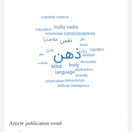
cognitive science
mulla sadra
education
consciousness
knowledge
ملاصدرا
عقل
نفس
brain
ذهن
بدن
cognition
زبان
مغز
dualism
descartes
شناخت
body
soul
abstraction
language
aristotle
behaviorism
physicalism
artificial intelligence
Article publication trend