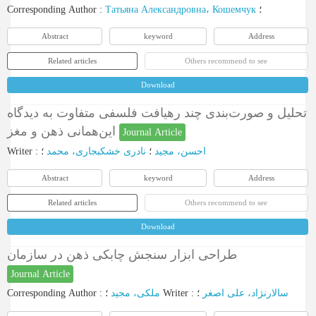
Corresponding Author
:
Татьяна Александровна، Кошемчук
؛
Abstract
keyword
Address
Related articles
Others recommend to see
Download
تحلیل و صورت‌بندی چند رهیافت فلسفی متفاوت به دیدگاه
این‌همانی ذهن و مغز
Journal Article
Writer
:
؛
نادری خشکبجاری، محمد
؛
احسن، مجید
Abstract
keyword
Address
Related articles
Others recommend to see
Download
طراحی ابزار سنجش چابکی ذهن در سازمان
Journal Article
Corresponding Author
:
ملکی، مجید
؛
Writer
:
؛
سالارنژاد، علی اصغر