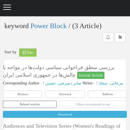
Skip
to
main
content
keyword
Power Block
‎/ (3 Article)
Sort by
Date
بررسی منطق فراخوانی سیاسی دولت‌ها در مواجه با
چالش‌ها در جمهوری اسلامی ایران
Journal Article
Corresponding Author
:
صابر دمیرچی، حسین
؛
Writer
:
؛
مرجانی، سجاد
Abstract
keyword
Address
Related articles
Others recommend to see
Download
Audiences and Television Series (Women's Readings of