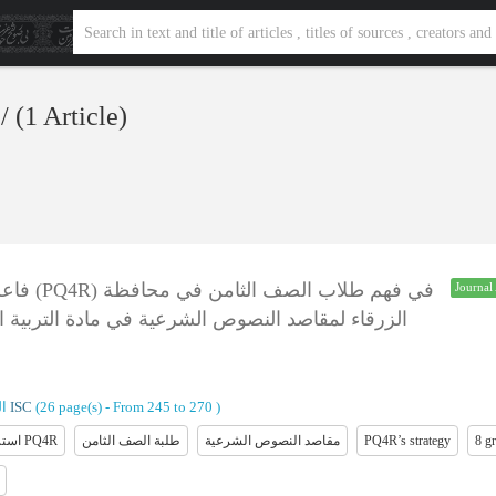
s
‎/ (1 Article)
في فهم 
Journal 
الزرقاء لمقاصد النصوص الشرعية في مادة التربية ال
ا)
ISC
(‎26 page(s) -
From 245 to 270
)
استراتیجیة PQ4R
طلبة الصف الثامن
مقاصد النصوص الشرعیة
PQ4R’s strategy
8 g