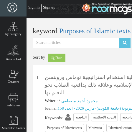
Skip
Sign in
Sign up
to
main
content
keyword
Purposes of Islamic text
by category
Sort by
Date
Article List
فاعلية استخدام استراتيجية توماس وروبنسن (PQ4R) طلاب الصف الثامن في محافظة
1.
Creators
إسلامية وعلاقة ذلك بدافعية الطلاب نحو
التعلم بها
Writer
:
؛
محمود أحمد مصطفى
Publishers
Journal
:
مارس 2026 - العدد 158
»
لتربویة (جامعة الکویت
التربیة الاسلامیة
الدافعیة
Keywords
:
Purposes of Islamic texts
Motivatio
Islamiceducation
Scientific Events