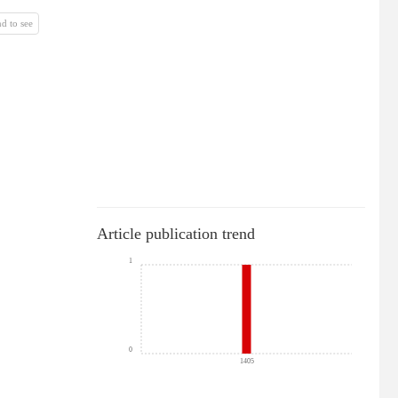
d to see
Article publication trend
1
0
1405