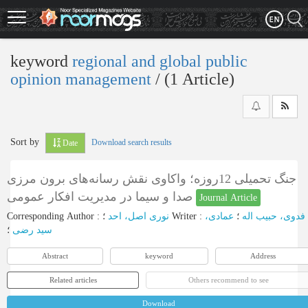
Skip
to
main
content
keyword
regional and global public
opinion management
‎/ (1 Article)
Sort by
Download search results
Date
جنگ تحمیلی 12روزه؛ واکاوی نقش رسانه‌های برون مرزی
صدا و سیما در مدیریت افکار عمومی
Journal Article
Corresponding Author
:
نوری اصل، احد
؛
Writer
:
عمادی،
؛
فدوی، حبیب اله
سید رضی
؛
Abstract
keyword
Address
Related articles
Others recommend to see
Download