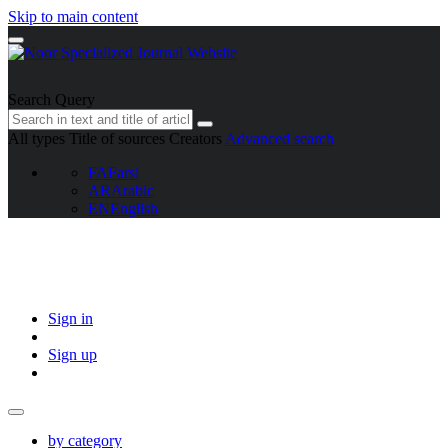
Skip to main content
Search Query
All types
Title of sources
Creators
Advanced search
FA
Farsi
AR
Arabic
EN
English
Sign in
Sign up
by category