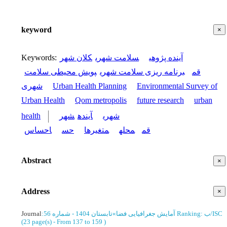
keyword
×
Keywords
:
کلان شهر
سلامت شهری
آینده پژوهی
قم
برنامه ریزی سلامت شهری
پویش محیطی سلامت
شهری
Urban Health Planning
Environmental Survey of
Urban Health
Qom metropolis
future research
urban
health
شهر
آینده
شهری
قم
محله
متغیرها
حس
احساس
Abstract
×
Address
×
Journal
:
تابستان 1404 - شماره 56
»
آمایش جغرافیایی فضا
Ranking: ب/ISC
(‎23 page(s) -
From 137 to 159
)