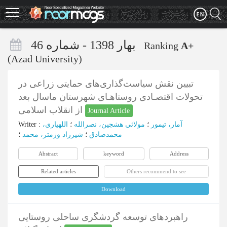
Skip
to
main
content
بهار 1398 - شماره 46
Ranking
A+
(Azad University)
تبیین نقش سیاست‌گذاری‌های حمایتی زراعی در
تحولات اقتصـادی روستاهـای شهرستان ماسال بعد
از انقلاب اسلامی
Journal Article
آمار، تیمور
؛
مولائی هشجین، نصرالله
؛
اللهیاری،
:
Writer
محمدصادق
؛
شیرزاد وزمتر، محمد
؛
Abstract
keyword
Address
Related articles
Others recommend to see
Download
راهبردهای توسعه گردشگری ساحلی روستایی