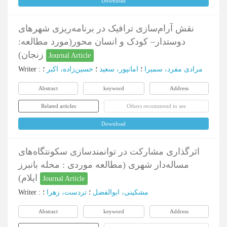
Download
نقش آرام‌سازی ترافیک در برنامه‌ریزی شهرهای
دوستدار– کودک و انسان محور(مورد مطالعه:
زنجان)
Journal Article
مرادی مفرد، سمیرا
؛
امانپور، سعید
؛
حسین‌زاده، اکبر
؛
:
Writer
Abstract
keyword
Address
Related articles
Others recommend to see
Download
اثرگذاری مشارکت در توانمندسازی سکونتگاه‌های
مساله‌دار شهری (مطالعه موردی : محله بانبرز
ایلام)
Journal Article
مشکینی، ابوالفضل
؛
تردست، زهرا
؛
:
Writer
Abstract
keyword
Address