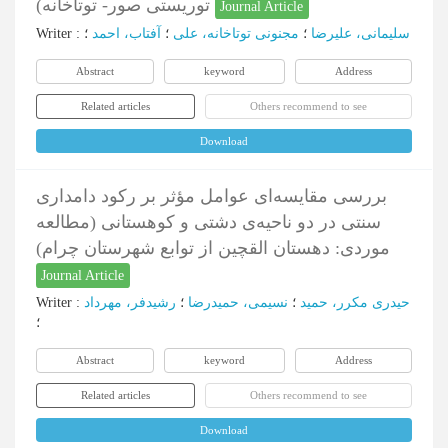
توریستی صور- توتاخانه)
Journal Article
سلیمانی، علیرضا
؛
مجنونی توتاخانه، علی
؛
آفتاب، احمد
؛
:
Writer
Abstract
keyword
Address
Related articles
Others recommend to see
Download
بررسی مقایسه‌ای عوامل مؤثر بر رکود دامداری
سنتی در دو ناحیه‌ی دشتی و کوهستانی (مطالعه
موردی: دهستان القچین از توابع شهرستان چرام)
Journal Article
حیدری مکرر، حمید
؛
نسیمی، حمیدرضا
؛
رشیدفر، مهرداد
:
Writer
؛
Abstract
keyword
Address
Related articles
Others recommend to see
Download