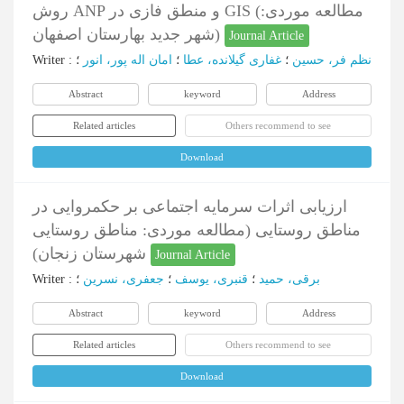
روش ANP و منطق فازی در GIS (مطالعه موردی:
شهر جدید بهارستان اصفهان)
Journal Article
نظم فر، حسین
؛
غفاری گیلانده، عطا
؛
امان اله پور، انور
؛
:
Writer
Abstract
keyword
Address
Related articles
Others recommend to see
Download
ارزیابی اثرات سرمایه اجتماعی بر حکمروایی در
مناطق روستایی (مطالعه موردی: مناطق روستایی
شهرستان زنجان)
Journal Article
برقی، حمید
؛
قنبری، یوسف
؛
جعفری، نسرین
؛
:
Writer
Abstract
keyword
Address
Related articles
Others recommend to see
Download