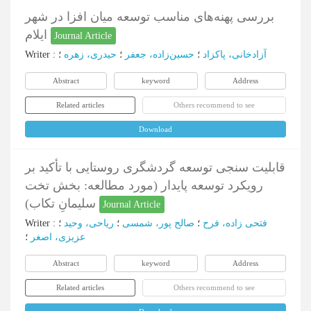
بررسی پهنه‌های مناسب توسعه میان افزا در شهر
ایلام
Journal Article
آزادخانی، پاکزاد
؛
حسین‌زاده، جعفر
؛
حیدری، زهره
؛
:
Writer
Abstract
keyword
Address
Related articles
Others recommend to see
Download
قابلیت سنجی توسعه گردشگری روستایی با تأکید بر
رویکرد توسعه پایدار (مورد مطالعه: بخش تخت
سلیمانِ تکاب)
Journal Article
فتحی زاده، فرح
؛
صالح پور، شمسی
؛
ریاحی، وحید
؛
:
Writer
عزیزی، اصغر
؛
Abstract
keyword
Address
Related articles
Others recommend to see