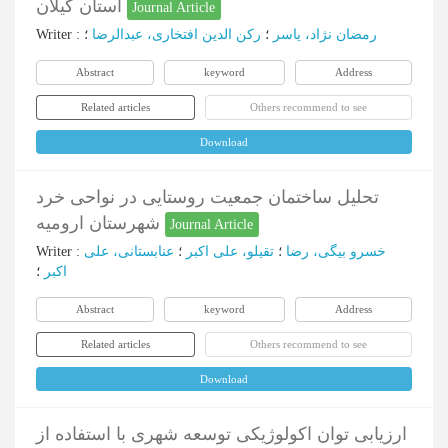
استان گیلان
Journal Article
رمضان نژاد، یاسر
؛
رکن‌ الدین افتخاری، عبدالرضا
؛
:
Writer
Abstract
keyword
Address
Related articles
Others recommend to see
Download
تحلیل ساختمان جمعیت روستایی در نواحی خرد
شهرستان ارومیه
Journal Article
خسرو بیگی، رضا
؛
تقیلو، علی اکبر
؛
عنابستانی، علی
:
Writer
اکبر
؛
Abstract
keyword
Address
Related articles
Others recommend to see
Download
ارزیابی توان اکولوژیکی توسعه شهری با استفاده از