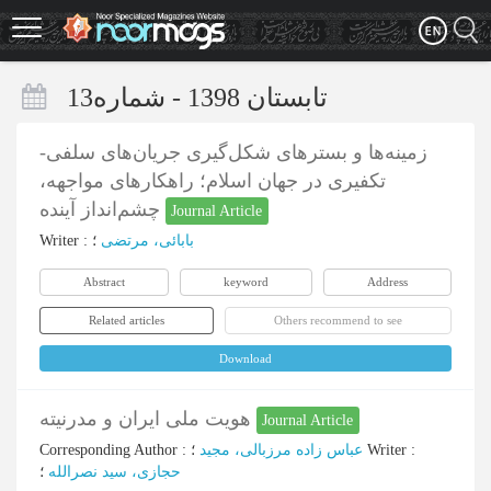
Skip
to
main
content
تابستان 1398 - شماره13
زمینه‌ها و بسترهای شکل‌گیری جریان‌های سلفی-
تکفیری در جهان اسلام؛ راهکارهای مواجهه،
چشم‌انداز آینده
Journal Article
Writer
:
؛
بابائی، مرتضی
Abstract
keyword
Address
Related articles
Others recommend to see
Download
هویت ملی ایران و مدرنیته
Journal Article
Corresponding Author
:
عباس زاده مرزبالی، مجید
؛
Writer
:
حجازی، سید نصرالله
؛