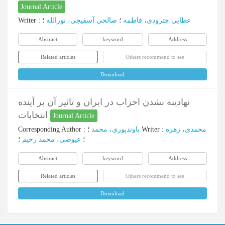
Journal Article
Writer
:
؛
صالحی آسفیجی، نورالله
؛
عطایی چترودی، فاطمه
Abstract
keyword
Address
Related articles
Others recommend to see
Download
نهادینه نشدن احزاب در ایران و تاثیر آن بر آینده
انتخابات
Journal Article
Corresponding Author
:
باوندپوری، محمد
؛
Writer
:
محمدی، زهره
؛
عیوضی، محمد رحیم
؛
Abstract
keyword
Address
Related articles
Others recommend to see
Download