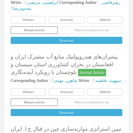
Writer
:
ابراهیمی، مرتضی
؛
Corresponding Author
:
رهبرقاضی،
محمودرضا
؛
Abstract
keyword
Address
Related articles
Others recommend to see
Download
پیشران‌های هیدروپولتیک منابع آب مشترک ایران و
افعانستان در بحران‌ کشاورزی استان سیستان و
بلوچستان با رویکرد آینده‌نگاری
Journal Article
Corresponding Author
:
شاهین، مهدی
؛
Writer
:
؛
سپهوند، فاطمه
Abstract
keyword
Address
Related articles
Others recommend to see
Download
تبیین استراتژی موازنه‌سازی چین در قبال ج.ا. ایران