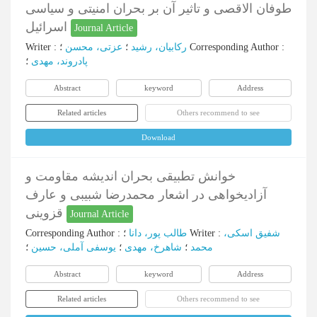
طوفان الاقصی و تاثیر آن بر بحران امنیتی و سیاسی
اسرائیل
Journal Article
Writer
:
عزتی، محسن
؛
رکابیان، رشید
؛
Corresponding Author
:
پادروند، مهدی
؛
Abstract
keyword
Address
Related articles
Others recommend to see
Download
خوانش تطبیقی بحران اندیشه مقاومت و
آزادیخواهی در اشعار محمدرضا شبیبی و عارف
قزوینی
Journal Article
Corresponding Author
:
طالب پور، دانا
؛
Writer
:
شفیق اسکی،
محمد
؛
شاهرخ، مهدی
؛
یوسفی آملی، حسین
؛
Abstract
keyword
Address
Related articles
Others recommend to see