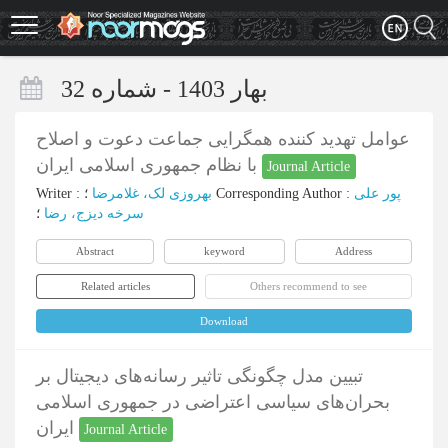
Skip
to
main
content
بهار 1403 - شماره 32
عوامل تهدید کننده همگرایی جماعت دعوت و اصلاح
با نظام جمهوری اسلامی ایران
Journal Article
Writer
:
بهروزی لک، غلامرضا
؛
Corresponding Author
:
پور علی
سرخه دیزج، رضا
؛
Abstract
keyword
Address
Related articles
Others recommend to see
Download
تبیین مدل چگونگی تاثیر رسانه‌های دیجیتال بر
‌بحران‌های سیاسی اعتراضی در جمهوری اسلامی
ایران
Journal Article