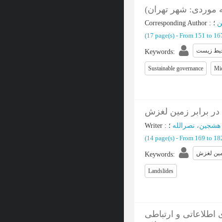
ه موردی: شهر تهران
Corresponding Author
:
ن
(‎17 page(s) -
From 151 to 1
حیط زیست
Keywords
:
Sustainable governance
Mi
در برابر زمین لغزش
Writer
:
 هشجین، نصرالله
(‎14 page(s) -
From 169 to 1
ین لغزش
Keywords
:
Landslides
 شاخص‌های فناوری‌های اطلاعاتی و ارتباطی