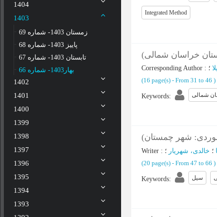
1404
Integrated Method
1403
زمستان 1403- شماره 69
پاییز 1403- شماره 68
استان خراسان شمالی
تابستان 1403- شماره 67
Corresponding Author
:
ا
بهار1403- شماره 66
(‎16 page(s) -
From 31 to 46
)
1402
1401
ان شمالی
Keywords
:
1400
1399
1398
ه موردی: شهر چمستان
1397
Writer
:
خالدی، شهریار
؛
(‎20 page(s) -
From 47 to 66
)
1396
1395
ی
سیل
Keywords
:
1394
1393