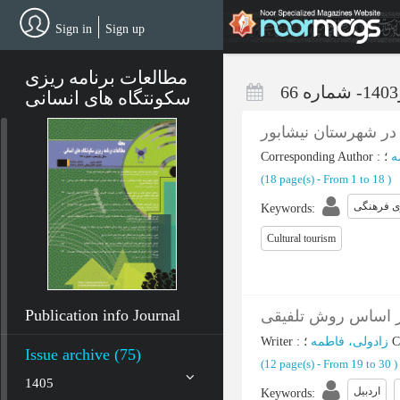
Skip
to
Sign in
Sign up
main
content
مطالعات برنامه ریزی
سکونتگاه های انسانی
 در شهرستان نیشابور
Corresponding Author
:
ه
(‎18 page(s) -
From 1 to 18
)
 فرهنگی
Keywords
:
Cultural tourism
Publication info Journal
بر اساس روش تلفیقی
Writer
:
زادولی، فاطمه
؛
C
Issue archive (75)
(‎12 page(s) -
From 19 to 30
)
1405
اردبیل
Keywords
: