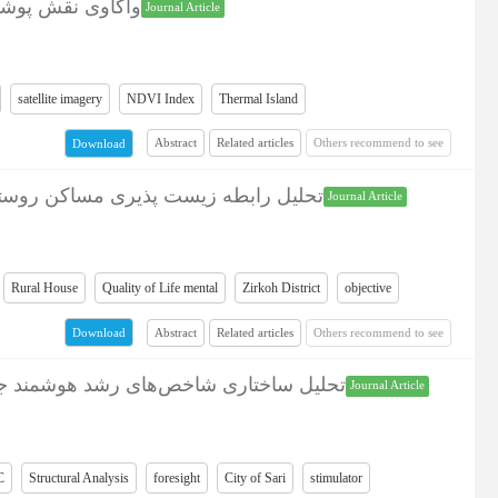
واکاوی نقش پوش)
Journal Article
satellite imagery
NDVI Index
Thermal Island
Abstract
Related articles
Others recommend to see
Download
تحلیل رابطه زیست پذیری مساکن روستا)
Journal Article
Rural House
Quality of Life mental
Zirkoh District
objective
Abstract
Related articles
Others recommend to see
Download
تحلیل ساختاری شاخص‌های رشد هوشمند جه)
Journal Article
C
Structural Analysis
foresight
City of Sari
stimulator