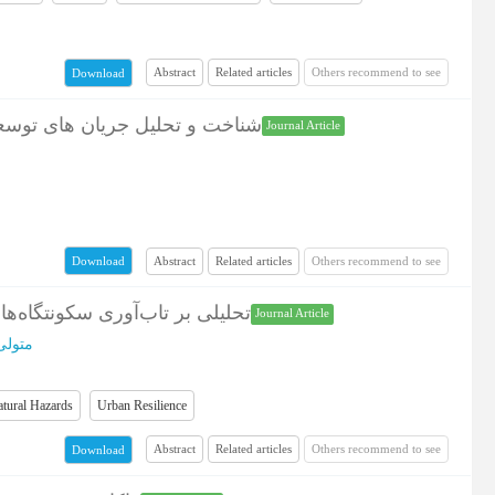
Abstract
Related articles
Others recommend to see
Download
شناخت و تحلیل جریان های‌‌ تو)
Journal Article
Abstract
Related articles
Others recommend to see
Download
تحلیلی بر تاب‌آوری سکونتگاه)
Journal Article
متولی
tural Hazards
Urban Resilience
Abstract
Related articles
Others recommend to see
Download