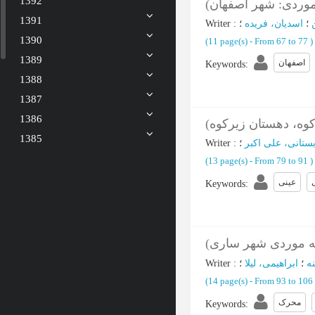
1392
 موردی: شهر اصفهان
1391
Writer
:
اسدیان، فریده
؛
1390
(‎11 page(s) -
From 67 to 77
)
1389
اصفهان
Keywords
:
1388
1387
1386
کوه، دهستان زیرکوه
1385
Writer
:
بستانی، علی اکبر
(‎13 page(s) -
From 79 to 91
)
عینی
Keywords
:
لعه موردی شهر ساری
Writer
:
ابراهیمی، لیلا
؛
ه
(‎14 page(s) -
From 93 to 106
محرک
Keywords
: