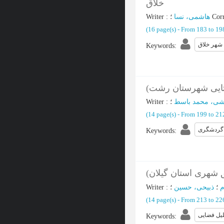
خلاق
Writer
:
هاشمی، نسا
؛
Cor
(‎16 page(s) -
From 183 to 1
شهر خلاق
Keywords
:
وستایی شهرستان رشت
Writer
:
شی، محمد باسط
(‎14 page(s) -
From 199 to 2
گردشگری
Keywords
:
ق شهری استان گیلان
Writer
:
ذبیحی، حسین
؛
م
(‎14 page(s) -
From 213 to 2
یل فضایی
Keywords
: