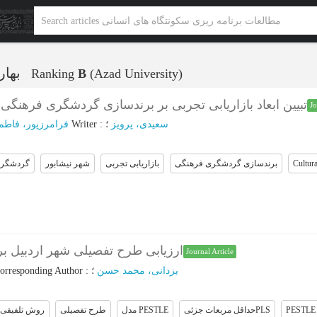
بهار1403- شماره 66
Ranking
B
(Azad University)
تبیین ابعاد بازاریابی تجربی بر برندسازی گردشگری فرهنگی
Jo
فرامرزپور، فاطم
؛
Writer
:
؛
سعیدی، پرویز
گردشگری
شهر نیشابور
بازاریابی تجربی
برندسازی گردشگری فرهنگی
Cultur
ارزیابی طرح تفصیلی شهر اردبیل 
Journal Article
orresponding Author
:
؛
یزدانی، محمد حسن
روش تلفیقی
طرح تفصیلی
مدل PESTLE
حداقل مربعات جزئیPLS
PESTLE