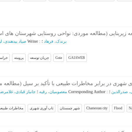
سعه زیربنایی (مطالعه موردی: نواحی روستایی شهرستان های 
صیاد بیدهندی، لیل
؛
Writer
:
؛
برندک، فرهاد
خراس
پرومته
جریان توسعه
Gaia
GAIAWEB
‌های شهری در برابر مخاطرات طبیعی با تأکید بر سیل (مطالع
جانباز قبادی، غلامرضا
؛
معصومیان، رقیه
؛
Corresponding Author
:
؛
، صدرالدین
مخاطرات طبیع
تاب آوری شهری
شهر چمستان
Chamestan city
Flood
Na