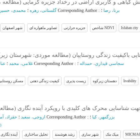
ش گیاهی و کاربری اراضی در رخداد جزیره گرمایی (مطالعه
محمدی، حسین
؛
گلستانی، زهره
؛
Corresponding Author
:
؛
برنا، رضا
شهر اصفهان
تصاویر ماهواره ای
جزیره حرارتی
شاخص NDVI
Isfahan city
یی باکیفیت زندگی روستاییان (مطالعه موردی: شهرستان زیر
عنا
؛
غلامی، محمد
؛
Corresponding Author
:
؛
سجاسی قیداری، حمداله
مسکن روستایی
کیفیت زندگی ذهنی
زیست پذیری
دهستان زیرکوه
livability
ت شناسایی محرک های کلیدی با رویکرد آینده نگاری (مطا
حقزاد، آمن
؛
ازوجی، سعید
؛
Corresponding Author
:
؛
بزرگمهر، کیا
)
آینده نگاری
تحلیل ساختاری
رشد هوشمند
شهر ساری
میک مک
MICMA