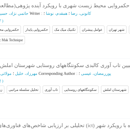
 حکمروایی محیط زیست شهری با رویکرد آینده پژوهی(مطالع
حاتمی نژاد، حسی
؛
Writer
:
؛
همقدم، نوشا
؛
کانونی، رضا
67
)
شهر تهران
عوامل پیشران
تکنیک میک مک
حکمروایی پایدار
حکمروایی م
c Mak Technique
بیین تاب آوری کالبدی سکونتگاههای روستایی شهرستان املش 
مولائی
؛
مهرزاد، خلیل
؛
Corresponding Author
:
؛
پوررمضان، عیسی
82
)
شهرستان املش
سکونتگاههای روستایی
تاب آوری
تحلیل سلسله مراتبی
زم
تحلیلی بر ارزیابی (ict) بر ساختار کالبدی – فضایی شهر کرمانشاه با رویکرد شهر