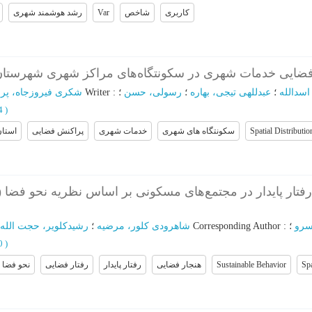
رشد هوشمند شهری
Var
شاخص
کاربری
فضایی خدمات شهری در سکونتگاه‌های مراکز شهری شهرستان‌
شکری فیروزجاه، پر
؛
Writer
:
؛
رسولی، حسن
؛
عبدللهی تیجی، بهاره
؛
اسدالله
34
)
استان
پراکنش فضایی
خدمات شهری
سکونتگاه های شهری
Spatial Distributio
رفتار پایدار در مجتمع‌های مسکونی بر اساس نظریه نحو فضا
رشیدکلویر، حجت الله
؛
شاهرودی کلور، مرضیه
؛
Corresponding Author
:
؛
سرو
50
)
نحو فضا
رفتار فضایی
رفتار پایدار
هنجار فضایی
Sustainable Behavior
Spa