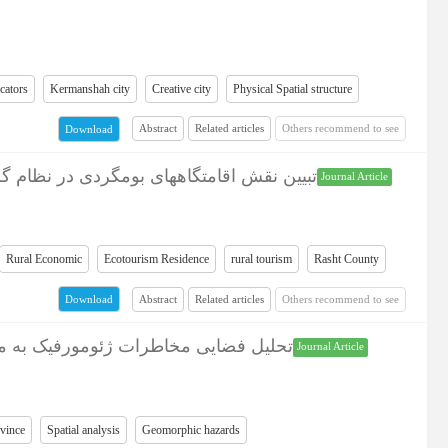
cators
Kermanshah city
Creative city
Physical Spatial structure
Abstract
Related articles
Others recommend to see
Download
تبیین نقش اقامتگاههای بومگردی در نظام)
Journal Article
Rural Economic
Ecotourism Residence
rural tourism
Rasht County
Abstract
Related articles
Others recommend to see
Download
تحلیل فضایی مخاطرات ژئومورفیک به م)
Journal Article
vince
Spatial analysis
Geomorphic hazards