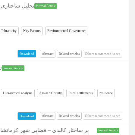
تحلیل ساختاری)
Journal Article
Tehran city
Key Factors
Environmental Governance
Abstract
Related articles
Others recommend to see
Download
ت
Journal Article
Hierarchical analysis
Amlash County
Rural settlements
resilience
Abstract
Related articles
Others recommend to see
Download
Journal Article