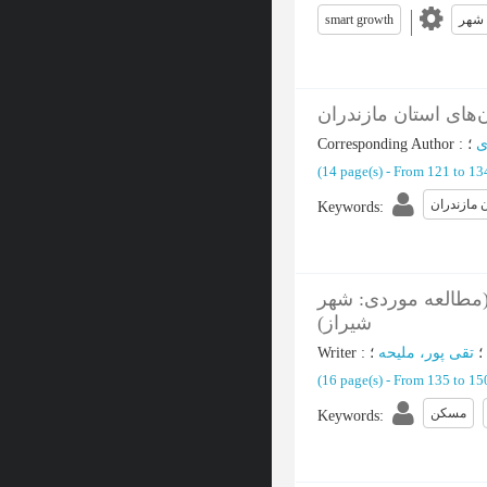
smart growth
شهر
های استان مازندران
Corresponding Author
:
ی
(‎14 page(s) -
From 121 to 1
 مازندران
Keywords
:
 (مطالعه موردی: شهر
شیراز)
Writer
:
تقی پور، ملیحه
؛
(‎16 page(s) -
From 135 to 1
مسکن
Keywords
: