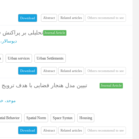
Abstract
Related articles
Others recommend to see
Download
تحلیلی بر پراکنش 
Journal Article
دیوسالار، 
n
Urban services
Urban Settlements
Abstract
Related articles
Others recommend to see
Download
تبیین مدل هنجار فضایی با هدف ترویج 
Journal Article
موحد، خ
tial Behavior
Spatial Norm
Space Syntax
Housing
Abstract
Related articles
Others recommend to see
Download