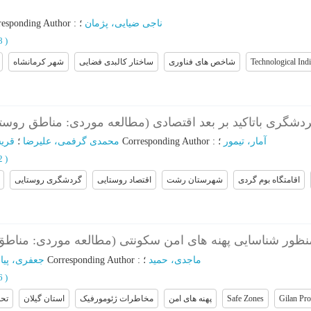
responding Author
:
؛
ناجی ضیایی، پژمان
98
)
شهر کرمانشاه
ساختار کالبدی فضایی
شاخص های فناوری
Technological Indi
 گردشگری باتاکید بر بعد اقتصادی (مطالعه موردی: مناطق ر
قری
؛
محمدی گرفمی، علیرضا
؛
Corresponding Author
:
؛
آمار، تیمور
12
)
اقامتگاه بوم گردی
شهرستان رشت
اقتصاد روستایی
گردشگری روستایی
نظور شناسایی پهنه های امن سکونتی (مطالعه موردی: مناط
جعفری، پیا
؛
Corresponding Author
:
؛
ماجدی، حمید
26
)
تحل
استان گیلان
مخاطرات ژئومورفیک
پهنه های امن
Safe Zones
Gilan Pro