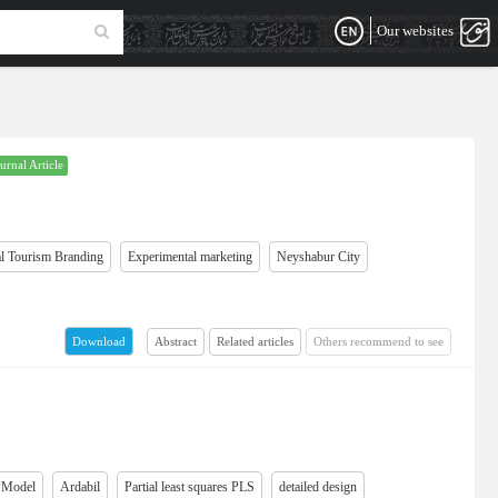
Our websites
urnal Article
al Tourism Branding
Experimental marketing
Neyshabur City
Abstract
Related articles
Others recommend to see
Download
 Model
Ardabil
Partial least squares PLS
detailed design