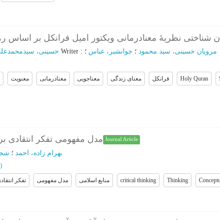
ان شناختی نظریۀ معنادرمانی ویکتور امیل فرانکل بر اساس ر
حسینی، سیدمحمدعل
؛
Writer
:
؛
جوانشیر، عباس
؛
مرویان حسینی، سید محمود
معنویت
معنادرمانی
معناجویی
معنای زندگی
فرانکل
Holy Quran
مدل مفهومی تفکر انتقادی بر
Journal Article
بهرام زاده، احمد
؛
شجا
)
تفکر انتقاد
مدل مفهومی
منابع اسلامی
critical thinking
Thinking
Conceptu