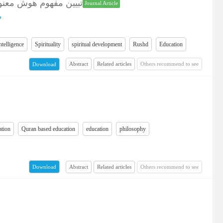
تبیین مفهوم هوش معنو
Journal Article
ط
intelligence
Spirituality
spiritual development
Rushd
Education
Abstract
Related articles
Others recommend to see
Download
ation
Quran based education
education
philosophy
Abstract
Related articles
Others recommend to see
Download