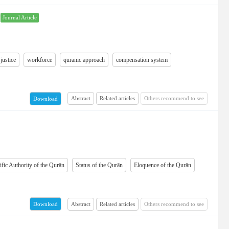
ت
Journal Article
justice
workforce
quranic approach
compensation system
Abstract
Related articles
Others recommend to see
Download
ific Authority of the Qurān
Status of the Qurān
Eloquence of the Qurān
Abstract
Related articles
Others recommend to see
Download