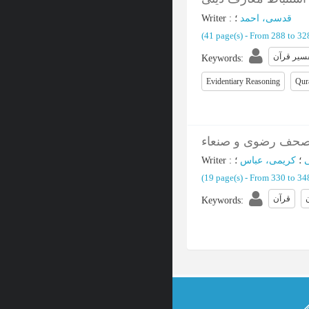
Writer
:
؛
قدسی، احمد
(‎41 page(s) -
From 288 to 3
سیر قرآن
Keywords
:
Evidentiary Reasoning
Qura
Writer
:
؛
کریمی، عباس
؛
(‎19 page(s) -
From 330 to 3
قرآن
Keywords
: