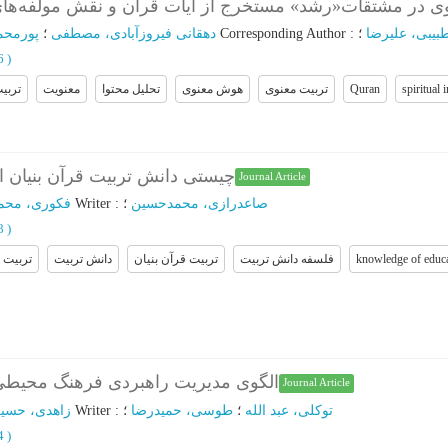
ی در مشتقات«رشد» مستخرج از آیات قرآن و نقش مولفه‌های
پورمحم
؛
دهقانی فیروزآبادی، مصطفی
؛
Corresponding Author
:
؛
بیبی، علیرضا
36
)
تربی
معنویت
تحلیل محتوا
هوش معنوی
تربیت معنوی
Quran
spiritual 
چیستی دانش تربیت قرآن بنیان 
Journal Article
فکوری، محم
؛
Writer
:
؛
صاعدرازی، محمدحسین
58
)
تربیت
دانش تربیت
تربیت قرآن بنیان
فلسفه دانش تربیت
knowledge of educ
الگوی مدیریت راهبردی فرهنگ محیطی 
Journal Article
زاهدی، حسی
؛
Writer
:
؛
طوسی، حمیدرضا
؛
توکلی، عبد الله
94
)