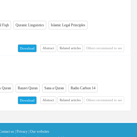
l Fiqh
Quranic Linguistics
Islamic Legal Principles
Abstract
Related articles
Others recommend to see
Download
s Quran
Razavi Quran
Sana a Quran
Radio Carbon 14
Abstract
Related articles
Others recommend to see
Download
Contact us |
Privacy |
Our websites