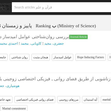
پاییز و زمستان 1403 - شماره 35
Ranking
ب
(Ministry of Science)
بررسی روان‌شناختی عوامل امید‌ساز در
Journal Article
جعفری، مجید
؛
کاویانی، محمد
؛
احمدی محمدآ
جامعه
روان شناختی
هیجان مثبت
عوامل امیدساز
Hope Inducing Factors
H
هوشیاری، جعف
تعهد خاص
فضای روانی فیزیکی اختصاصی
مرزهای زوجینی
آیه استیذان
marital
Marital commitment