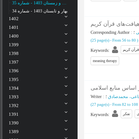
پاییز و زمستان 1403 - شماره 35
بهار و تابستان 1403 - شماره 34
1402
هیافت‌های قرآن کریم
1401
Corresponding Author
:
ی
1400
(‎25 page(s) -
From 56 to 80
)
1399
قرآن کریم
Keywords
:
1398
meaning therapy
1397
1396
1395
 اساس منابع اسلامی
1394
Writer
:
؛
عی، محمدصادق
1393
(‎27 page(s) -
From 82 to 108
1392
ی
تفکر
1391
Keywords
:
1390
1389