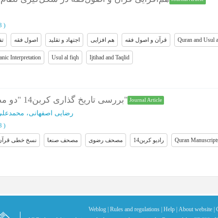
28
)
تف
اصول فقه
اجتهاد و تقلید
هم افزایی
قرآن و اصول فقه
Quran and Usul a
nic Interpretation
Usul al fiqh
Ijtihad and Taqlid
بررسی تاریخ گذاری کربن14 "دو مصحف رضوی و صنعاء"
Journal Article
رضایی اصفهانی، محمدعلی
48
)
نسخ خطی قرآن
مصحف صنعا
مصحف رضوی
رادیو کربن14
Quran Manuscript
Weblog |
Rules and regulations |
Help |
About website |