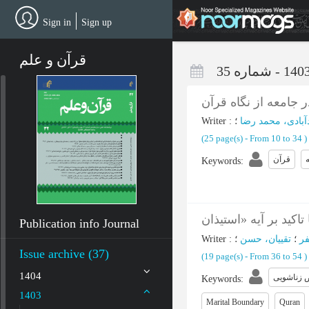
Skip
to
Sign in
Sign up
main
content
قرآن و علم
 جامعه از نگاه قرآن
Writer
:
؛
بادی، محمد رضا
(‎25 page(s) -
From 10 to 34
)
قرآن
Keywords
:
Publication info Journal
Writer
:
؛
تقییان، حسن
؛
ر
Issue archive (37)
(‎19 page(s) -
From 36 to 54
)
1404
 زناشویی
Keywords
:
1403
Marital Boundary
Quran