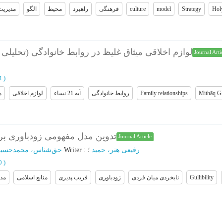
مدیریت
الگو
محیط
راهبرد
فرهنگی
culture
model
Strategy
Hol
لوازم اخلاقی میثاق غلیظ در روابط خانوادگی (تحلیلی از آیه 21 سو)
Journal Arti
14
)
م
لوازم اخلاقی
آیه 21 نساء
روابط خانوادگی
Family relationships
Mithāq G
تدوین مدل مفهومی زودباوری بر
Journal Article
حق‌شناس، محمدحسی
؛
Writer
:
؛
رفیعی هنر، حمید
40
)
مد
منابع اسلامی
فریب پذیری
زودباوری
نابخردی میان فردی
Gullibility