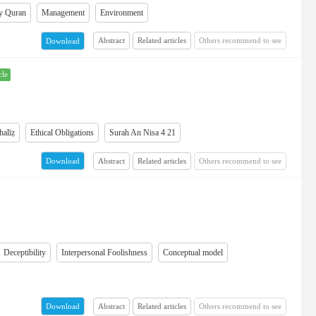
y Quran
Management
Environment
Abstract
Related articles
Others recommend to see
Download
cle
halīẓ
Ethical Obligations
Surah An Nisa 4 21
Abstract
Related articles
Others recommend to see
Download
Deceptibility
Interpersonal Foolishness
Conceptual model
Abstract
Related articles
Others recommend to see
Download