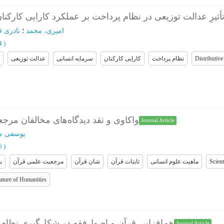
أثیرِ عدالت توزیعی در نظام پرداخت بر عملکرد کارایی کارکنا
امیری، محمد
؛
نادری 
64
)
عدالت توزیعی
سرمایه انسانی
کارایی کارکنان
نظام پرداخت
Distributive 
واکاوی و نقد دیدگاه‌های مخالفان مر
Journal Article
یوسفی م
86
)
ب
مرجعیت علمی قرآن
شان قرآن
ثابتات قرآن
ماهیت علوم انسانی
Scient
ature of Humanities
هم‌افزایی قرآن و اصول‌فقه در شکل‌گیری نظام 
Journal Article