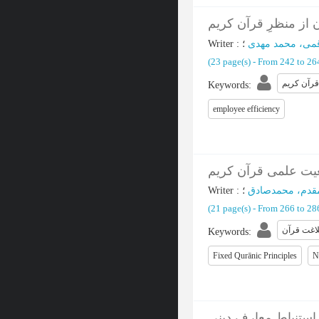
ن از منظرِ قرآن کریم
Writer
:
؛
قمی، محمد مهدی
(‎23 page(s) -
From 242 to 2
قرآن کریم
Keywords
:
employee efficiency
جعیت علمی قرآن کریم
Writer
:
؛
قدم، محمدصادق
(‎21 page(s) -
From 266 to 2
لاغت قرآن
Keywords
:
Fixed Qurānic Principles
N
استنباط معارف دینی