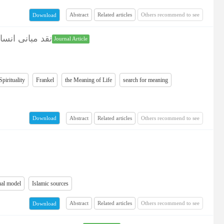
Abstract
Related articles
Others recommend to see
Download
نقد مبانی انس
Journal Article
Spirituality
Frankel
the Meaning of Life
search for meaning
Abstract
Related articles
Others recommend to see
Download
al model
Islamic sources
Abstract
Related articles
Others recommend to see
Download