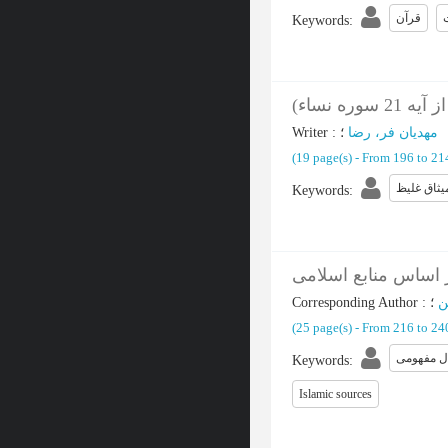
قرآن
Keywords
:
ره نساء
Writer
:
؛
مهدیان فر، رضا
(‎19 page(s) -
From 196 to 2
یثاق غلیظ
Keywords
:
 اساس منابع اسلامی
Corresponding Author
:
ن
(‎25 page(s) -
From 216 to 2
ل مفهومی
Keywords
:
Islamic sources