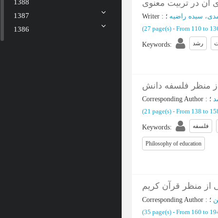
 آن در تربیت معنوی
1388
1387
Writer
:
دی، سیده راضیه
(‎27 page(s) -
From 110 to 1
1386
ت
رشد
Keywords
:
از منظر فلسفه دانش
Corresponding Author
:
د
(‎21 page(s) -
From 138 to 1
فلسفه
Keywords
:
Philosophy of education
از منظر قرآن کریم
Corresponding Author
:
ن
(‎35 page(s) -
From 160 to 1