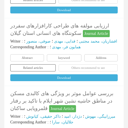
Related articles
Others recommend to see
Download
ارزیابی مولفه های طراحی کارافزارهای سفردر
سکونتگاه های انسانی استان گیلان
Journal Article
Writer
:
؛
صوفی، منصور
؛
فدایی، مهدی
؛
افشاریان، محمد مجتبی
Corresponding Author
:
؛
همایون فر، مهدی
Abstract
keyword
Address
Related articles
Others recommend to see
Download
بررسی عوامل موثر بر ویژگی های کالبدی مسکن
در مناطق حاشیه نشین شهر ایلام با تاکید بر رفتار
قلمروپایی ساکنان
Journal Article
Writer
:
؛
ذاکر حقیقی، کیانوش
؛
دژدار، امید
؛
میرزابیگی، مهوش
Corresponding Author
:
؛
جلالیان، سارا