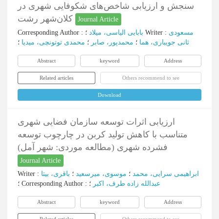
سنجش و ارزیابی شاخص‌های شکوفایی شهری در
کلان‌شهر رشت
Journal Article
Corresponding Author
:
بابایی الیاسی، میلاد
؛
Writer
:
مسعودی
ثانی جویباری، هما
؛
محمدپور، صابر
؛
محمدی توتونچی، میدیا
؛
Abstract
keyword
Address
Related articles
Others recommend to see
Download
ارزیابی اثرات توسعه سازمان فضایی شهری
متناسب با کاهش تولید کربن در چارچوب توسعه
فشرده شهری (مطالعه موردی: شهر آمل)
Journal Article
Writer
:
باقری، بیتا
؛
موسوی، میرسعید
؛
ابراهیمی سرایی، محمد
؛
Corresponding Author
:
؛
عبدالله زاده طرف، اکبر
Abstract
keyword
Address