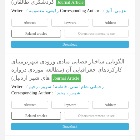
گردشگری طالقان)
Journal Article
Writer
:
رفیعی، معصومه
؛
Corresponding Author
:
؛
عزمی، آئیژ
Abstract
keyword
Address
Related articles
Others recommend to see
Download
الگویابی ساختار فضایی مبادی ورودی شهربرمبنای
کارکردهای جغرافیایی آن (مطالعه موردی دروازه
های شهر اردبیل)
Journal Article
Writer
:
؛
سرور، رحیم
؛
رحمانی شام اسبی، فاطمه
Corresponding Author
:
؛
شمس، مجید
Abstract
keyword
Address
Related articles
Others recommend to see
Download