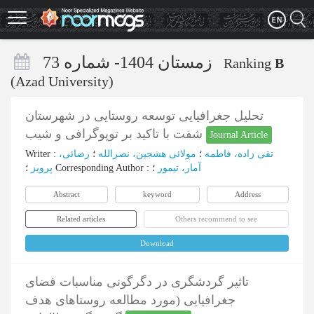
Skip
to
main
content
زمستان 1404- شماره 73
Ranking
B
(Azad University)
تحلیل جغرافیایی توسعه روستایی در شهرستان
شفت با تاکید بر توپوگرافی و شیب
Journal Article
Writer
:
رضائی،
؛
مولائی هشجین، نصرالله
؛
تقی زاده، فاطمه
پرویز
؛
Corresponding Author
:
؛
آمار، تیمور
Abstract
keyword
Address
Related articles
Others recommend to see
Download
تاثیر گردشگری در دگرگونی مناسبات فضای
جغرافیایی (مورد مطالعه روستاهای هدف