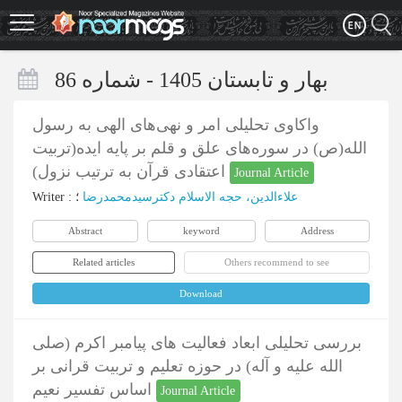
Skip
to
main
content
بهار و تابستان 1405 - شماره 86
واکاوی تحلیلی امر و نهی‌های الهی به رسول
الله(ص) در سوره‌های علق و قلم بر پایه ایده(تربیت
اعتقادی قرآن به ترتیب نزول)
Journal Article
Writer
:
؛
علاءالدین، حجه الاسلام دکترسیدمحمدرضا
Abstract
keyword
Address
Related articles
Others recommend to see
Download
بررسی تحلیلی ابعاد فعالیت های پیامبر اکرم (صلی
الله علیه و آله) در حوزه تعلیم و تربیت قرانی بر
اساس تفسیر نعیم
Journal Article