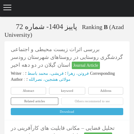
Skip
to
main
content
پاییز 1404- شماره 72
Ranking
B
(Azad
University)
بررسی اثرات زیست محیطی و اجتماعی
گردشگری روستایی در روستاهای شهرستان رودسر
استان گیلان در دو دهه اخیر
Journal Article
Writer
:
قریشی، محمد باسط
؛
فروتن، زهرا
؛
Corresponding
Author
:
؛
مولائی هشجین، نصرالله
Abstract
keyword
Address
Related articles
Others recommend to see
Download
تحلیل فضایی – مکانی قابلیت های کارآفرینی در