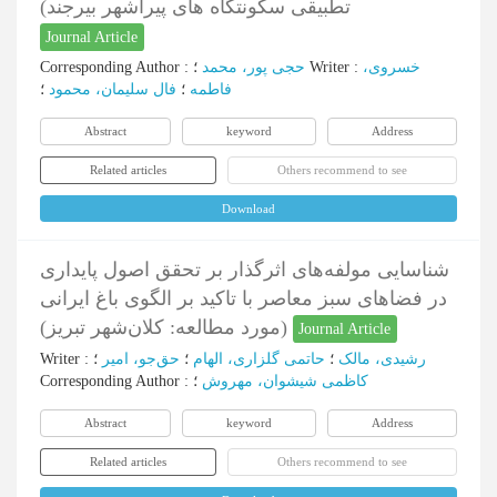
تطبیقی سکونتگاه های پیراشهر بیرجند)
Journal Article
Corresponding Author
:
حجی پور، محمد
؛
Writer
:
خسروی،
فاطمه
؛
فال سلیمان، محمود
؛
Abstract
keyword
Address
Related articles
Others recommend to see
Download
شناسایی مولفه‌های اثرگذار بر تحقق اصول پایداری
در فضاهای سبز معاصر با تاکید بر الگوی باغ ایرانی
(مورد مطالعه: کلان‌شهر تبریز)
Journal Article
Writer
:
؛
حق‌جو، امیر
؛
حاتمی گلزاری، الهام
؛
رشیدی، مالک
Corresponding Author
:
؛
کاظمی شیشوان، مهروش
Abstract
keyword
Address
Related articles
Others recommend to see