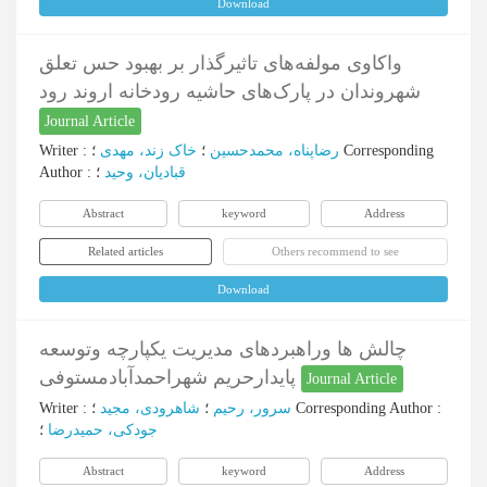
Download
واکاوی مولفه‌های تاثیرگذار بر بهبود حس تعلق
شهروندان در پارک‌های حاشیه رودخانه اروند رود
Journal Article
Writer
:
خاک زند، مهدی
؛
رضاپناه، محمدحسین
؛
Corresponding
Author
:
؛
قبادیان، وحید
Abstract
keyword
Address
Related articles
Others recommend to see
Download
چالش ها وراهبردهای مدیریت یکپارچه وتوسعه
پایدارحریم شهراحمدآبادمستوفی
Journal Article
Writer
:
شاهرودی، مجید
؛
سرور، رحیم
؛
Corresponding Author
:
جودکی، حمیدرضا
؛
Abstract
keyword
Address