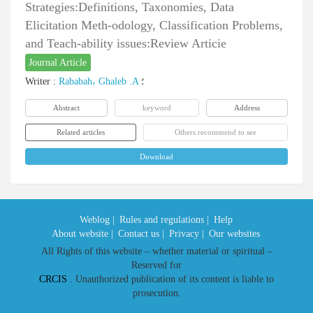
Strategies:Definitions, Taxonomies, Data
Elicitation Meth-odology, Classification Problems,
and Teach-ability issues:Review Articie
Journal Article
Writer
:
Rababah، Ghaleb .A
؛
Abstract
keyword
Address
Related articles
Others recommend to see
Download
Weblog |
Rules and regulations |
Help
About website |
Contact us |
Privacy |
Our websites
All Rights of this website – whether material or spiritual –
Reserved for
CRCIS
. Unauthorized publication of its content is liable to
prosecution.