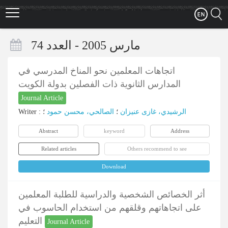
Skip
to
main
content
مارس 2005 - العدد 74
اتجاهات المعلمين نحو المناخ المدرسي في
المدارس الثانوية ذات الفصلين بدولة الكويت
Journal Article
Writer
:
؛
الصالحي، محسن حمود
؛
الرشیدي، غازی عنیزان
Abstract
keyword
Address
Related articles
Others recommend to see
Download
أثر الخصائص الشخصية والدراسية للطلبة المعلمين
على اتجاهاتهم وقلقهم من استخدام الحاسوب في
التعليم
Journal Article