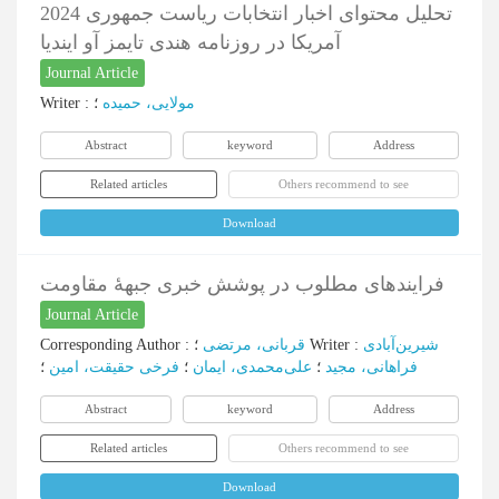
تحلیل محتوای اخبار انتخابات ریاست جمهوری 2024
آمریکا در روزنامه هندی تایمز آو ایندیا
Journal Article
Writer
:
؛
مولایی، حمیده
Abstract
keyword
Address
Related articles
Others recommend to see
Download
فرایندهای مطلوب در پوشش خبری جبهۀ مقاومت
Journal Article
Corresponding Author
:
قربانی، مرتضی
؛
Writer
:
شیرین‌آبادی
فراهانی، مجید
؛
علی‌محمدی، ایمان
؛
فرخی حقیقت، امین
؛
Abstract
keyword
Address
Related articles
Others recommend to see
Download