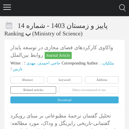
Skip
to
main
content
پاییز و زمستان 1403 - شماره 14
Ranking
ب
(Ministry of Science)
واکاوی کارکردهای فضای مجازی در توسعه پایدار
روابط بین‌الملل
Journal Article
Writer
:
حاجی احمدی، مهدی
؛
Corresponding Author
:
ملکیان،
نازنین
؛
Abstract
keyword
Address
Related articles
Others recommend to see
Download
تحلیل گفتمان ترجمۀ مطبوعاتی بر مبنای رویکرد
گفتمانی-تاریخی رایزیگل و وداک، مورد مطالعه: