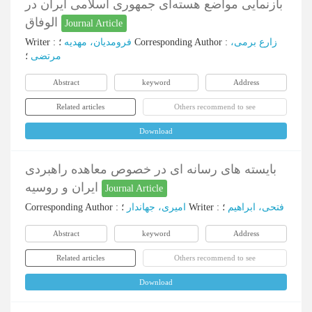
بازنمایی مواضع هسته‌ای جمهوری اسلامی ایران در
الوفاق
Journal Article
Writer
:
فرومدیان، مهدیه
؛
Corresponding Author
:
زارع برمی،
مرتضی
؛
Abstract
keyword
Address
Related articles
Others recommend to see
Download
بایسته های رسانه ای در خصوص معاهده راهبردی
ایران و روسیه
Journal Article
Corresponding Author
:
امیری، جهاندار
؛
Writer
:
؛
فتحی، ابراهیم
Abstract
keyword
Address
Related articles
Others recommend to see
Download