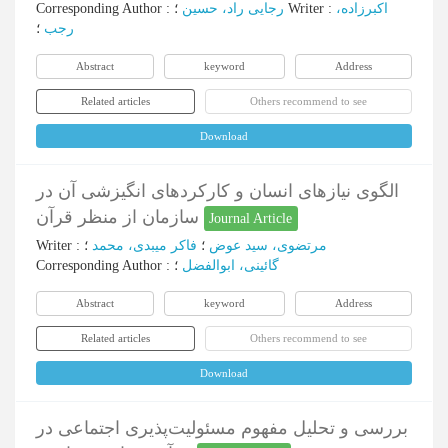
Corresponding Author
:
رجایی راد، حسین
؛
Writer
:
اکبرزاده،
رجب
؛
Abstract
keyword
Address
Related articles
Others recommend to see
Download
الگوی نیازهای انسان و کارکردهای انگیزشی آن در
سازمان از منظر قرآن
Journal Article
Writer
:
؛
فاکر میبدی، محمد
؛
مرتضوی، سید عوض
Corresponding Author
:
؛
گائینی، ابوالفضل
Abstract
keyword
Address
Related articles
Others recommend to see
Download
بررسی و تحلیل مفهوم مسئولیت‌پذیری اجتماعی در