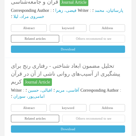
قرآن و جامعه‌شناسی
Journal Article
Corresponding Author
:
فیضی، زهرا
؛
Writer
:
؛
پارسائیان، محمد
خسروی مراد، لیلا
؛
Abstract
keyword
Address
Related articles
Others recommend to see
Download
تحلیل مضمون ابعاد شناختی - رفتاری رنج برای
پیشگیری از آسیب‌های روانی ناشی از آن در قرآن
کریم
Journal Article
Writer
:
اقبالی، حسین
؛
آقاسی، مریم
؛
Corresponding Author
:
امامی‌پور، سوزان
؛
Abstract
keyword
Address
Related articles
Others recommend to see
Download