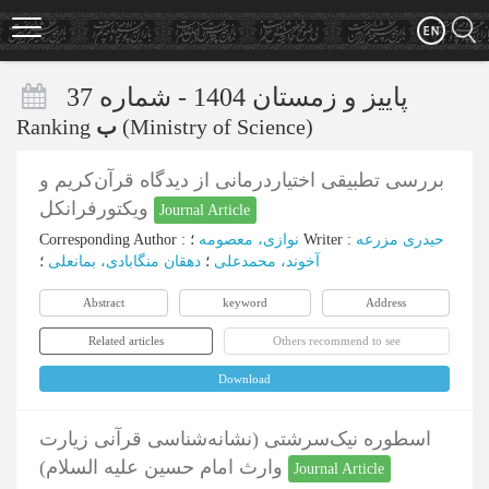
Skip
to
main
content
پاییز و زمستان 1404 - شماره 37
Ranking
ب
(Ministry of Science)
بررسی تطبیقی اختیاردرمانی از دیدگاه قرآن‌کریم و
ویکتورفرانکل
Journal Article
Corresponding Author
:
نوازی، معصومه
؛
Writer
:
حیدری مزرعه
آخوند، محمدعلی
؛
دهقان منگابادی، بمانعلی
؛
Abstract
keyword
Address
Related articles
Others recommend to see
Download
اسطوره نیک‌سرشتی (نشانه‌شناسی قرآنی زیارت
وارث امام حسین علیه السلام)
Journal Article