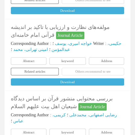
Related articles
Others recommend to see
Download
مولفه‌های نظارت و ارزیابی با تاکید بر اندیشه
قرآنی امام خامنه‌ای
Journal Article
Corresponding Author
:
خواجه امیری، یوسف
؛
Writer
:
حکیمی،
عبدالمؤمن
؛
امینی تهرانی، محمد
؛
Abstract
keyword
Address
Related articles
Others recommend to see
Download
بررسی محتوایی منشور قرآن بر اساس دیدگاه
شیعیان اهل بیت علیهم السلام
Journal Article
Corresponding Author
:
کریمی،
؛
رضایی اصفهانی، محمدعلی
عباس
؛
Abstract
keyword
Address