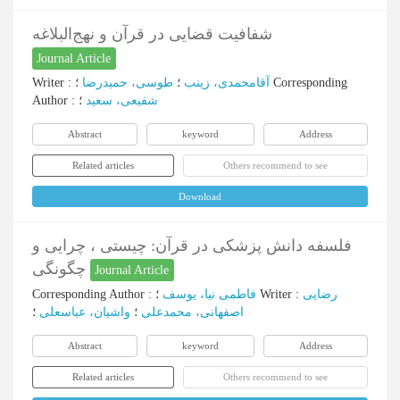
شفافیت قضایی در قرآن و نهج‌البلاغه
Journal Article
Writer
:
طوسی، حمیدرضا
؛
آقامحمدی، زینب
؛
Corresponding
Author
:
؛
شفیعی، سعید
Abstract
keyword
Address
Related articles
Others recommend to see
Download
فلسفه دانش پزشکی در قرآن: چیستی ، چرایی و
چگونگی
Journal Article
Corresponding Author
:
فاطمی نیا، یوسف
؛
Writer
:
رضایی
اصفهانی، محمدعلی
؛
واشیان، عباسعلی
؛
Abstract
keyword
Address
Related articles
Others recommend to see