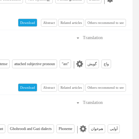
Abstract
Related articles
Others recommend to see
Download
Translation
 tense
attached subjective pronoun
“ast”
گویش
واج
Abstract
Related articles
Others recommend to see
Download
Translation
nt
Ghohroodi and Gazi dialects
Phoneme
هم‌خوان
آوایی