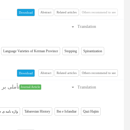
Abstract
Related articles
Others recommend to see
Download
Translation
Language Varieties of Kerman Province
Stopping
Spirantization
Abstract
Related articles
Others recommend to see
Download
تأملی بر 
Translation
Journal Article
واژه نامه ی 
Tabarestan History
Ibn e Isfandiar
Qazi Hajim