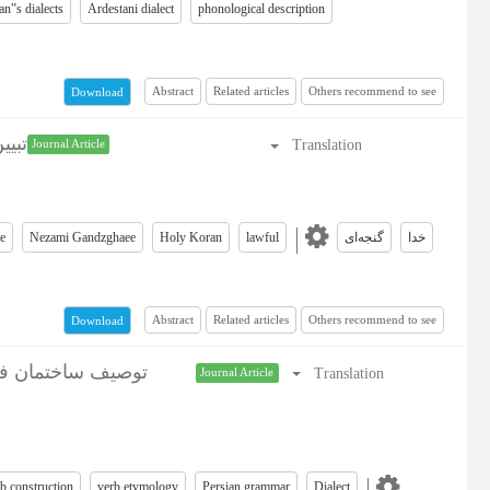
ran‟s dialects
Ardestani dialect
phonological description
Abstract
Related articles
Others recommend to see
Download
تبیی
Translation
Journal Article
e
Nezami Gandzghaee
Holy Koran
lawful
گنجه‌ای
خدا
Abstract
Related articles
Others recommend to see
Download
توصیف ساختمان فع
Translation
Journal Article
b construction
verb etymology
Persian grammar
Dialect