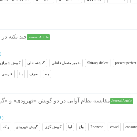
چند نکته در
Journal Article
)
گویش شیرازی
گذشته نقلی
ضمیر متصل فاعلی
Shirazy dialect
present perfect
بـه
صرف
بـا
فارسی
مقایسه نظام آوایی در دو گویش «قهرودی» و «گز
Journal Article
38
)
واﮐﻪ
ﮔﻮﯾﺶ ﻗﻬﺮودی
ﮔﻮﯾﺶ ﮔﺰی
آوا
واج
Phonetic
vowel
consona