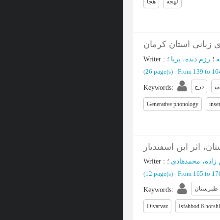
لهجه
هجا
Writer
:
؛
رزم دیده، پریا
؛
ه
(‎26 page(s) -
From 139 to 1
ی
درج
Keywords
:
Generative phonology
inse
، اثر ابن اسفندیار
Writer
:
؛
 زاده، محمدهادی
(‎12 page(s) -
From 165 to 1
خ طبرستان
Keywords
:
Divarvaz
Isfahbod Khorshi