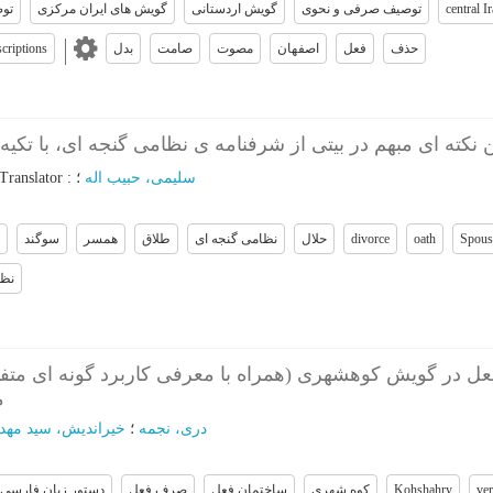
تو
گویش های ایران مرکزی
گویش اردستانی
توصیف صرفی و نحوی
central I
criptions
بدل
صامت
مصوت
اصفهان
فعل
حذف
ن نکته ای مبهم در بیتی از شرفنامه ی نظامی گنجه ای، با تکی
Translator
:
؛
سلیمی، حبیب اله
سوگند
همسر
طلاق
نظامی گنجه ای
حلال
divorce
oath
Spous
نظ
ل در گویش کوهشهری (همراه با معرفی کاربرد گونه ای متف
)
دری، نجمه
؛
خیراندیش، سید مهد
دستور زبان فارسی
صرف فعل
ساختمان فعل
کوه شهری
Kohshahry
ver