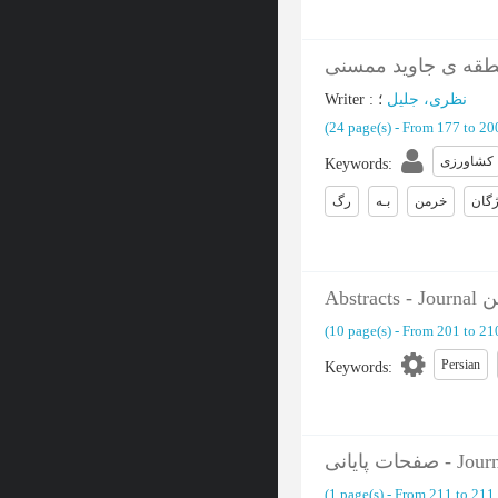
طقه ی جاوید ممسنی
Writer
:
؛
نظری، جلیل
(‎24 page(s) -
From 177 to 2
کشاورزی
Keywords
:
ژگان
خرمن
بـه
رگ
Ab
(‎10 page(s) -
From 201 to 2
Persian
Keywords
:
(‎1 page(s) -
From 211 to 211