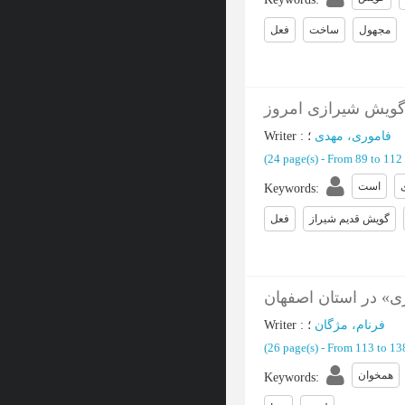
Keywords
:
مجهول
ساخت
فعل
 گویش شیرازی امروز
Writer
:
؛
فاموری، مهدی
(‎24 page(s) -
From 89 to 112
است
Keywords
:
گویش قدیم شیراز
فعل
ی» در استان اصفهان
Writer
:
؛
فرنام، مژگان
(‎26 page(s) -
From 113 to 1
همخوان
Keywords
: