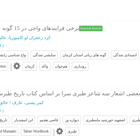
برخی فرایندهای واجی در 15 گونه ی زبانی استان کرمان
Journal Article
کرد زعفران لو کامبوزیا، عالی
64
)
انسدادی شدگی
گونه های زبانی استان کرمان
سایشی شدگی
واج شناسی زایش
rtion
کرمان
واکه
هم‌خوان
رودباری
بعضی اشعار سه شاعر طبری سرا بر اساس کتاب تاریخ طبرستان
کمر پشتی، عارف
؛
خالق
76
)
طبری
اصفهبد خورشید مامطیری
دیواره وز
قاضی هجیم
ابن اسفندیار
تاری
d Mamatiri
Tabari Wordbook
طبری