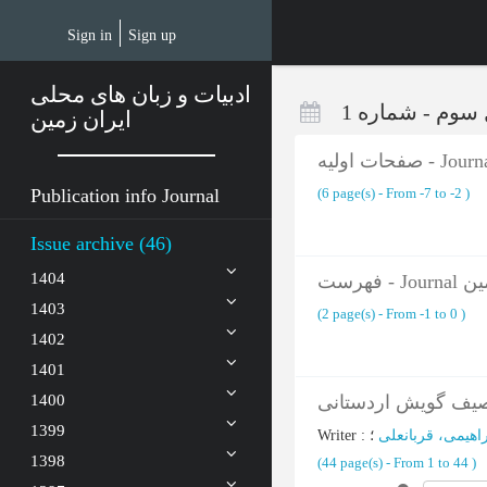
Skip
to
Sign in
Sign up
main
content
ادبیات و زبان های محلی
ایران زمین
(‎6 page(s) -
From -7 to -2
)
Publication info Journal
Issue archive (46)
1404
هرست
1403
(‎2 page(s) -
From -1 to 0
)
1402
1401
1400
صیف گویش اردستانی
1399
Writer
:
؛
راهیمی، قربانعلی
1398
(‎44 page(s) -
From 1 to 44
)