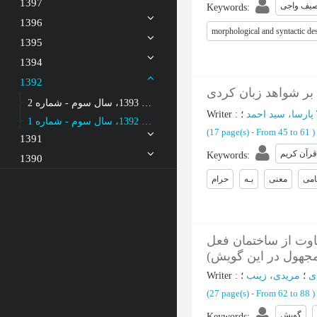
1397
صیف واجی
Keywords
:
1396
morphological and syntactic des
1395
1394
1392
ه بر شواهد زبان کردی
زمستان 1393، سال سوم - شماره 2
Writer
:
پارسا، سید احمد
؛
پاییز 1392، سال سوم - شماره 1
(‎17 page(s) -
From 45 to 61
)
1391
قرآن کریم
Keywords
:
1390
امی
معنی
بـه
حرام
اوت از ساختمان فعل
مجهول در این گویش
Writer
:
؛
مریدی، زینب
؛
ی
(‎27 page(s) -
From 62 to 88
)
گویش