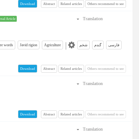
Abstract
Related articles
Others recommend to see
Download
Translation
rnal Article
re words
Javid rigion
Agriculture
شخم
گندم
فارسی
Abstract
Related articles
Others recommend to see
Download
Translation
Abstract
Related articles
Others recommend to see
Download
Translation