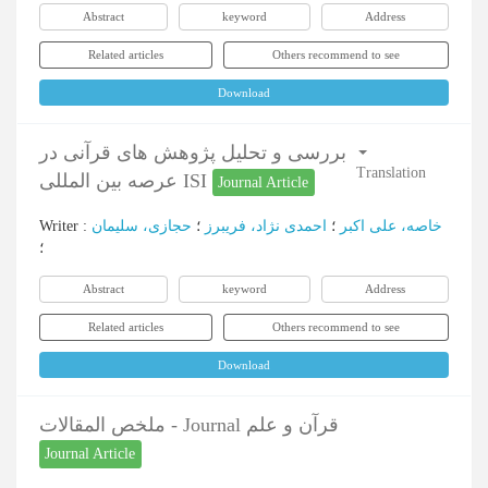
Abstract
keyword
Address
Related articles
Others recommend to see
Download
بررسی و تحلیل پژوهش های قرآنی در
Translation
عرصه بین المللی ISI
Journal Article
Writer
:
حجازی، سلیمان
؛
احمدی نژاد، فریبرز
؛
خاصه، علی اکبر
؛
Abstract
keyword
Address
Related articles
Others recommend to see
Download
ملخص المقالات - Journal قرآن و علم
Journal Article