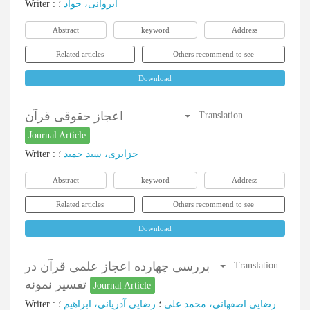
Writer
:
؛
ایروانی، جواد
Abstract
keyword
Address
Related articles
Others recommend to see
Download
اعجاز حقوقی قرآن
Translation
Journal Article
Writer
:
؛
جزایری، سید حمید
Abstract
keyword
Address
Related articles
Others recommend to see
Download
بررسی چهارده اعجاز علمی قرآن در
Translation
تفسیر نمونه
Journal Article
Writer
:
؛
رضایی آدریانی، ابراهیم
؛
رضایی اصفهانی، محمد علی