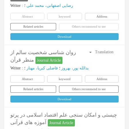
Writer
:
؛
رضایی اصفهانی، محمد علی
Abstract
keyword
Address
Related articles
Others recommend to see
Download
روان شناسی شخصیت سالم از
Translation
منظر قرآن
Journal Article
Writer
:
؛
فاضلی کبریا، مهناز
؛
یدالله پور، بهروز
Abstract
keyword
Address
Related articles
Others recommend to see
Download
چیستی و امکان سنجی علم اقتصاد اسلامی در پرتو
آموزه های قرآنی
Journal Article