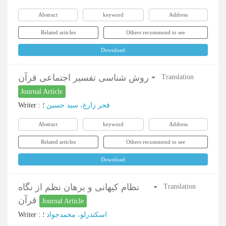
Abstract
keyword
Address
Related articles
Others recommend to see
Download
روش شناسی تفسیر اجتماعی قرآن
Translation
Journal Article
Writer
:
؛
فخر زارع، سید حسین
Abstract
keyword
Address
Related articles
Others recommend to see
Download
نظام کیهانی و برهان نظم از نگاه
Translation
قرآن
Journal Article
Writer
:
؛
اسکندرلو، محمدجواد